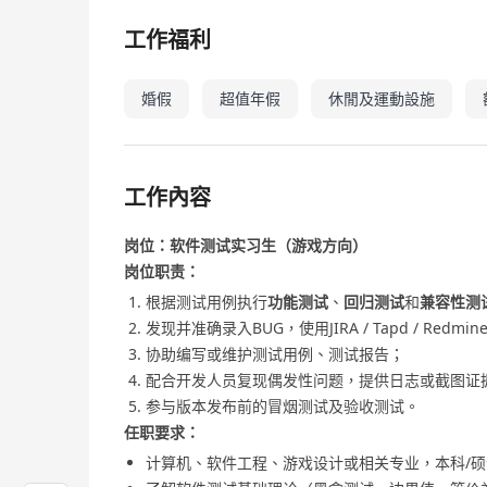
工作福利
婚假
超值年假
休閒及運動設施
工作內容
岗位：软件测试实习生（游戏方向）
岗位职责：
根据测试用例执行
功能测试
、
回归测试
和
兼容性测
发现并准确录入BUG，使用JIRA / Tapd / Re
协助编写或维护测试用例、测试报告；
配合开发人员复现偶发性问题，提供日志或截图证
参与版本发布前的冒烟测试及验收测试。
任职要求：
计算机、软件工程、游戏设计或相关专业，本科/