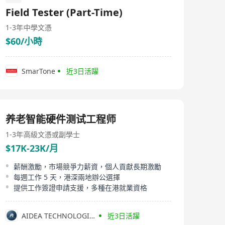
expanding, we bear the mission of "integrating global
Field Tester (Part-Time)
entertainment and AI technology". By exploring
cutting-edge intelligent technologies, we connect
1-3年
中學文憑
global players and create new digital life experiences
$60/小時
and social value beyond the games themselves.
SmarTone
近3日活躍
养老智能硬件测试工程师
1-3年
高級文憑或副學士
$17K-23K/月
薪酬激勵，市場競爭力薪資，個人貢獻長期激勵
每週工作 5 天，港深兩地辦公選擇
提供工作簽證申請支援，多種在港就業資格
AIDEA TECHNOLOGIES LIMITED
近3日活躍