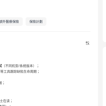
額外醫療保險
保險計劃
试
（不同机型/系统版本）；
dmine等工具跟踪缺陷生命周期；
据；
硕士在读；