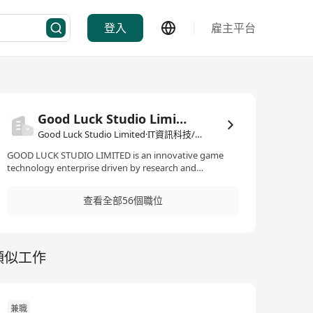
登入
雇主平台
Good Luck Studio Limited
Good Luck Studio Limited·IT資訊科技/電子商務
GOOD LUCK STUDIO LIMITED is an innovative game
technology enterprise driven by research and
development. Since its establishment, we have been
committed to making the transition from a "self-
查看全部56個職位
development-first" model to a "self-development-and-
operation" integrated model, aiming to create game
products with global competitiveness through
meticulous technical accumulation. We have been
類似工作
deeply engaged in global expansion, with the European
and American markets serving as the strategic core.
Our goal is to become the world's leading developer
and publisher of casual games. In the current era where
the boundaries of technology are constantly
兼職