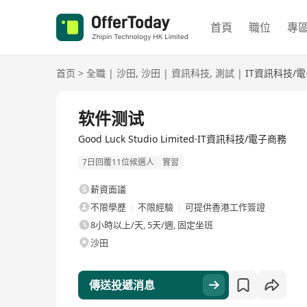
首頁
職位
專
首页
>
全職
|
沙田
,
沙田
|
資訊科技
,
測試
|
IT資訊科技/
全職
软件测试
Good Luck Studio Limited·IT資訊科技/電子商務
7日回覆11位候選人
實習
薪資面議
不限學歷
不限經驗
可提供香港工作簽證
8小時以上/天, 5天/週, 固定坐班
沙田
傳送投遞消息