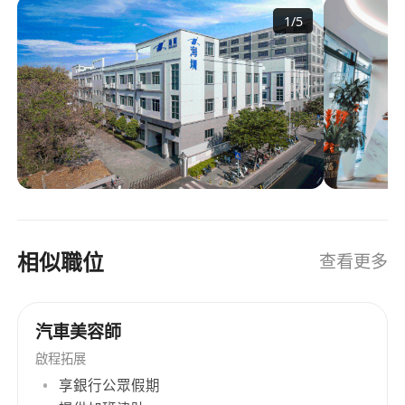
圳将延续自主创新之路，致力于智慧出行、智慧交
1
/
5
通、智慧城市领域，通过视频算法、人工智能、AI
大数据服务的深度开发持续创新，为行业赋能提供
高效稳定的一站式解决方案；为消费者提供便捷、
安全、智能的高科技产品。
相似職位
查看更多
汽車美容師
啟程拓展
享銀行公眾假期