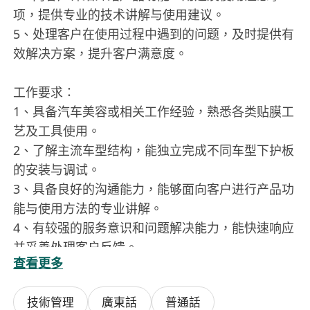
项，提供专业的技术讲解与使用建议。
5、处理客户在使用过程中遇到的问题，及时提供有
效解决方案，提升客户满意度。
工作要求：
1、具备汽车美容或相关工作经验，熟悉各类贴膜工
艺及工具使用。
2、了解主流车型结构，能独立完成不同车型下护板
的安装与调试。
3、具备良好的沟通能力，能够面向客户进行产品功
能与使用方法的专业讲解。
4、有较强的服务意识和问题解决能力，能快速响应
并妥善处理客户反馈。
查看更多
5、具备团队协作精神，能配合售后客服或上级安排
的工作任务，并做好信息跟踪与反馈。
技術管理
廣東話
普通話