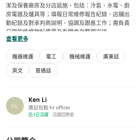
潔及保養廠房及分店設施，包括：冷氣、水電、廚
房電器及爐具等；填報日常維修報告紀錄、店舖出
勤紀錄及對承判商說明、協調及跟進工作；需負責
日常的維修物料備量及有關倉存整理安排
查看更多
職位要求：會粵語，有全職工作經驗(可以不是維修
機器維護
電工
機械維護
廣東話
相關的)，如有任何維修相關經驗更佳
英文
普通話
*公司會提供完善在職培訓計劃。完成培訓計劃後，
公司會資助及保薦同事考取電工牌照（A牌）
*維修部設有電工A牌實務試儀器，亦會資助報讀電
Ken Li
工A牌課程
唐記包點
·hr officer
*歡迎正在累積電力工作經驗者申請，公司可簽發電
近3日活躍
·
活躍招聘者
力工作證明