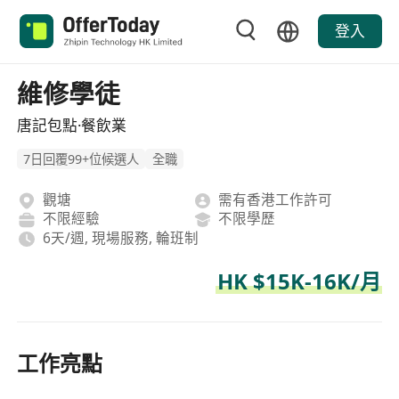
登入
維修學徒
唐記包點·餐飲業
7日回覆99+位候選人
全職
觀塘
需有香港工作許可
不限經驗
不限學歷
6天/週, 現場服務, 輪班制
HK $15K-16K/月
工作亮點