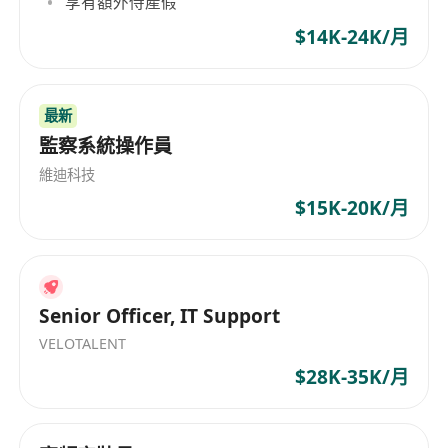
享有額外侍產假
計算基礎設施，3、熟悉香港電訊條例同亞太數據私
隱法規（如PDPO、GDPR影響）。
$14K-24K/月
4、具備豐富嘅數據中心遷移、擴容同算力資源分配
項目管理經驗，持有PMP、ITIL或CDCP認證優先。
5、流利中英文溝通能力，熟悉香港電信同雲計算客
最新
監察系統操作員
戶需求，擁有電信營運商、雲服務商同政府機構嘅
廣泛資源同合作經驗。
維迪科技
$15K-20K/月
Senior Officer, IT Support
VELOTALENT
$28K-35K/月