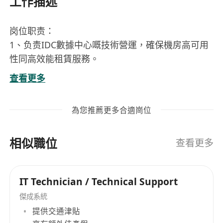
工作描述
岗位职责：
1、负责IDC數據中心嘅技術營運，確保機房高可用
性同高效能租賃服務。
2、制定IDC技術策略，推動邊緣計算、綠色能源優
查看更多
化同雲集成創新，適應香港高密度數據需求。
3、協調供應商、監管機構同客戶資源，解決網絡延
為您推薦更多合適崗位
遲、數據安全同容量擴展等複雜問題。
4、引入AI監控、自動化運維等先進技術，提升IDC
相似職位
租賃業務嘅行業競爭力。
查看更多
崗位要求： 1、電腦、電子工程或相關專業本科及
以上學歷，10年以上IDC、算力中心或數據中心基
IT Technician / Technical Support
礎設施經驗，5年以上總監級管理經驗。
傑成系統
2、精通Tier 3/4數據中心營運，包括電力冗餘、精
提供交通津貼
密空調、SDN網絡、虛擬化技術同GPU集群/高性能