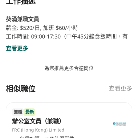
工作描述
葵涌兼職文員
薪金: $520/日, 加班 $60/小時
工作時間: 09:00-17:30（中午45分鐘食飯時間，有
微波爐及雪櫃可帶飯）
查看更多
工作地點：葵涌美達中心
工作內容：一般文書工作,入信、拆信等
為您推薦更多合適崗位
工作要求： - 懂基本電腦文書操作 - 有責任感及細
心 - 打字速度快優先
相似職位
糧期：星期糧, 逢星期一銀行轉帳, 星期二到帳
查看更多
有意可直接申請並留下聯絡方法
兼職
最新
辦公室文員（兼職）
FRC (Hong Kong) Limited