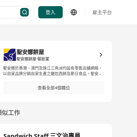
登入
雇主平台
聖安娜餅屋
聖安娜餅屋·餐飲業
聖安娜於香港、澳門及珠江三角洲均設有零售店舖網絡，
以自家品牌分銷自家生產之麵包西餅及節日食品。聖安娜
致力每天提供美味、新鮮及別出心裁的烘焙產品，讓顧客
可與摯愛分享快樂一刻。我們充滿熱誠的團隊致力提供優
查看全部4個職位
質及友善的服務，並透過多元化的產品和創新的推廣為顧
客帶來無限歡樂。
類似工作
Sandwich Staff 三文治專員