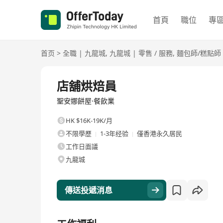
首頁
職位
專
首页
>
全職
|
九龍城
,
九龍城
|
零售 / 服務
,
麵包師/糕點師
全職
店舖烘焙員
聖安娜餅屋·餐飲業
HK $16K-19K/月
不限學歷
1-3年经验
僅香港永久居民
工作日面議
九龍城
傳送投遞消息