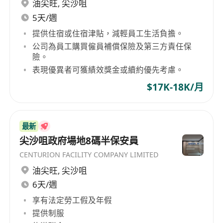
可在職考取地產牌照
油尖旺
,
尖沙咀
5天/週
提供住宿或住宿津貼，減輕員工生活負擔。
公司為員工購買僱員補償保險及第三方責任保
險。
表現優異者可獲績效獎金或續約優先考慮。
$17K-18K/月
最新
尖沙咀政府場地8碼半保安員
CENTURION FACILITY COMPANY LIMITED
油尖旺
,
尖沙咀
6天/週
享有法定勞工假及年假
提供制服