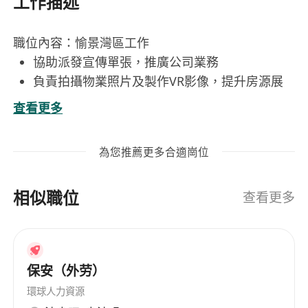
工作描述
職位內容：愉景灣區工作
協助派發宣傳單張，推廣公司業務
負責拍攝物業照片及製作VR影像，提升房源展
示效果
查看更多
操作電腦進行資料輸入或文書處理
懂影音及剪片工作
為您推薦更多合適崗位
支援營業員日常事務，如客戶接待、資料整理等
協助處理辦公室行政工作，提升團隊運作效率
相似職位
工作要求：
查看更多
對地產代理行業有興趣，具良好學習態度
具備基本電腦操作能力，熟悉Office軟件尤佳
具備良好溝通能力，能與客戶及同事有效協作
保安（外劳）
有責任感，能獨立完成指派任務
可接受外勤工作安排，
環球人力資源