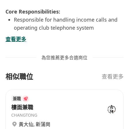
Core Responsibilities:
Responsible for handling income calls and
operating club telephone system
Handle reservation and confirmation for club
查看更多
events
Greet and farewell members and guest at
為您推薦更多合適崗位
reception and provide directory service to
them
相似職位
Interact with Members to obtain feedback
查看更多
and build positive relationships
Requirements:
兼職
At least 1 year relevant working experience,
樓面兼職
preferably in hospitality industry
CHANGTONG
Proven ability to multitask in a fast-paced
黃大仙
,
新蒲崗
service environment