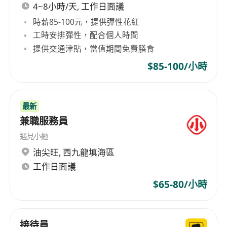
A proactive, flexible work ethic to meet
4~8小時/天, 工作日面議
special requests from Members, wherever
時薪85-100元，提供彈性花紅
possible
工時安排彈性，配合個人時間
A genuinely caring attitude, outstanding
提供交通津貼，當值期間免費膳食
attention to detail and impressive
$85-100/小時
observation skills
First-class communication and interpersonal
skills - we want you to foster genuine
最新
relationships with our Members and your
兼職服務員
team
遇見小麵
A strong command of English and Chinese
油尖旺
,
西九龍填海區
Proficiency in MS Office and Chinese word
工作日面議
processing
$65-80/小時
Benefits:
Staff Purchase Discounts
8 days' Annual Leave
接待員