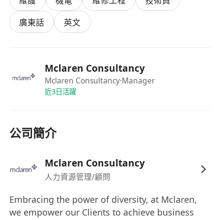
維護
機電
維修工程
技術員
廣東話
英文
Mclaren Consultancy
Mclaren Consultancy
·Manager
近3日活躍
公司簡介
Mclaren Consultancy
人力資源管理/顧問
Embracing the power of diversity, at Mclaren,
we empower our Clients to achieve business