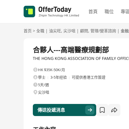
首頁
職位
專
首页
>
全職
|
油尖旺
,
尖沙咀
|
顧問
,
管理/變革諮詢
|
金融
全職
合夥人---高端醫療規劃部
THE HONG KONG ASSOCIATION OF FAMILY OFF
HK $35K-50K/月
學士
3-5年经验
可提供香港工作簽證
5天/週
尖沙咀
傳送投遞消息