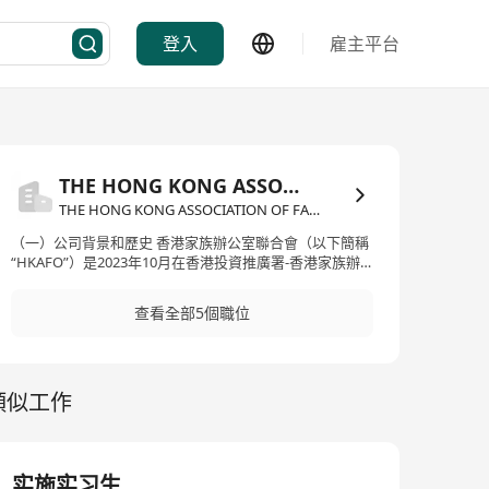
登入
雇主平台
THE HONG KONG ASSOCIATION OF FAMILY OFFICE LIMITED
THE HONG KONG ASSOCIATION OF FAMILY OFFICE LIMITED·金融服務
（一）公司背景和歷史 香港家族辦公室聯合會（以下簡稱
“HKAFO”）是2023年10月在香港投資推廣署-香港家族辦
公室(FAMILY OFFICE HK)專責團隊指引下發起成立的服務
平臺之一。 HKAFO是由立足香港且長期致力於中國境內外
查看全部5個職位
新中產經濟企業及高淨值人羣可持續發展的金融、法律、
財稅及私行等數位來自金融機構及不同背景的行業專家共
同發起設立，彙集了包括律師、會計師、財稅專家、信託
專家、私人銀行家等各行精英的聯盟平臺骨幹，平均擁有
類似工作
近20年的行業豐富及專業經驗，這是HKAFO能夠提供一站
式家族辦公室服務能力的基石。 迄今，HKAFO服務平臺已
建立包含法稅、財商、教育、傅承、慈善、ESG等多方位
服務體系，尤其是個人金融領域頂級的私人銀行尊享服
務、風險管理、家族財富規劃資訊、稅務籌劃、高端健康
实施实习生