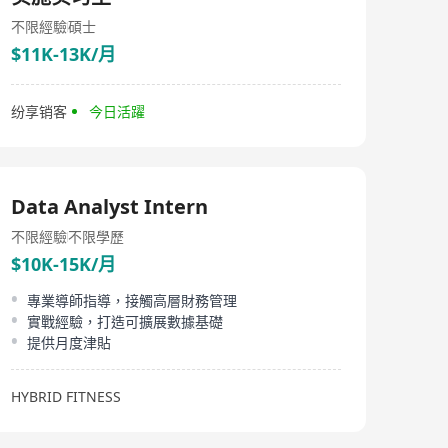
等全生命週期服務。滿足了規模及數目不斷增加的全球家
族辦公室主理人及服務商的商業需求。 （二）公司使命
不限經驗
碩士
HKAFO致力於為客戶提供一站式、全方位、高品質的家族
$11K-13K/月
辦公室服務。我們深度洞悉每位客戶的個性化需求，據此
精心打造定制化的家族財富規劃資訊、風險管理及稅務籌
劃方案，並巧妙融合金融、法律、財稅及教育等領域的頂
纷享销客
今日活躍
尖資源，為客戶提供無縫銜接的一站式服務體驗。在此過
程中，我們不僅專注於客戶的滿意度，更強調企業的社會
責任與可持續發展，力求在促進家族財富穩健增長的同
時，也積極貢獻於社會的整體福祉與長遠發展。 （三）公
司理念 HKAFO以會員制發展為核心，致力於吸引更多家族
Data Analyst Intern
辦公室相關人士和不同背景的專業人士加入HKAFO，積極
分享市場見解以及在香港的業務運營經驗，獲取全球家族
不限經驗
不限學歷
財富傳承、家族企業發展和治理的最新趨勢和洞見。通過
與海內外會員的交流與合作，深度鏈接和探索香港本土及
$10K-15K/月
國際性多元化資源，真正為會員提供高效交流，協同發展
的一切可能，讓更多會員能夠在HKAFO的平臺上找到家族
專業導師指導，接觸高層財務管理
問題的解決方案。
實戰經驗，打造可擴展數據基礎
提供月度津貼
HYBRID FITNESS