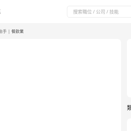
區
治手
|
餐飲業