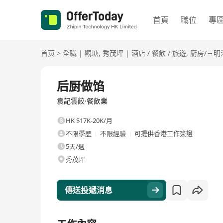
首頁
職位
專
首页
>
全職
|
觀塘
,
秀茂坪
|
酒店 / 餐飲 / 旅遊
,
廚房/三明
全職
后厨做馅
袁記雲餃·餐飲業
HK $17K-20K/月
不限學歷
不限經驗
可提供香港工作簽證
5天/週
秀茂坪
傳送投遞消息