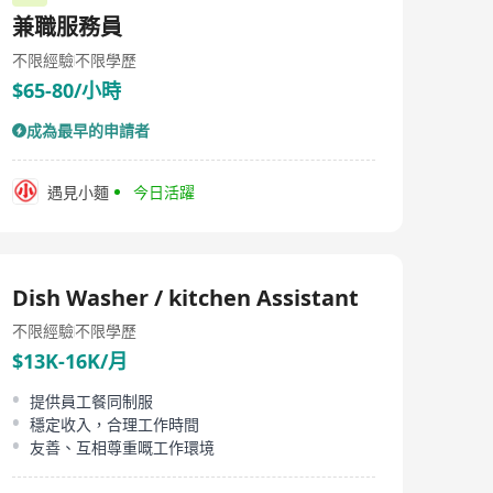
主动投递简历即视为已阅读并同意该隐私政策。 《应聘者
兼職服務員
隐私政策》具体内容以“袁记云饺官网”为准。
不限經驗
不限學歷
$65-80/小時
成為最早的申請者
遇見小麵
今日活躍
Dish Washer / kitchen Assistant
不限經驗
不限學歷
$13K-16K/月
提供員工餐同制服
穩定收入，合理工作時間
友善、互相尊重嘅工作環境