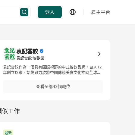
登入
雇主平台
袁記雲餃
袁記雲餃·餐飲業
袁記雲餃作為一個具有國際視野的中式餐飲品牌，自2012
年創立以來，始終致力於將中國傳統美食文化推向全球。
2021年，袁記雲餃首次進入香港市場。隨後，品牌於2023
年進入澳門，2024年，袁記雲餃正式登陸新加坡，標誌著
查看全部43個職位
袁記正式邁向東南亞市場。未來，袁記雲餃子計畫持續拓
展海外市場，包括在北美和歐洲等地區開設門市，致力於
成為全球知名的中式速食品牌。 在全球化過程中，袁記雲
餃透過與國際餐飲標準接軌，在食品安全、服務品質等方
類似工作
面不斷優化，確保為全球消費者提供高品質的用餐體驗。
將中國餃子文化帶向全世界！ 为合法保护个人信息，袁记
食品集团股份有限公司是唯一代表袁记食品集团对外招聘
的账号，候选人在应聘前请阅读并同意我司官网所展示的
《应聘者隐私政策》后再行投递简历，如向本集团内企业
最新