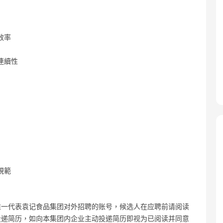
效率
連續性
規範
唯一代表袁记食品集团对外招聘的账号，候选人在应聘前请阅读
投递简历，如向本集团内企业主动投递简历即视为已阅读并同意