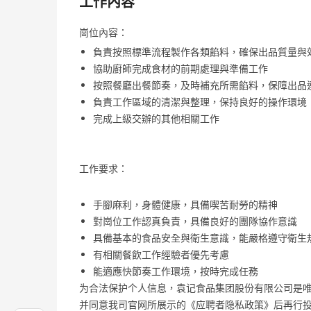
工作內容
崗位內容：
負責按照標準流程製作各類餡料，確保出品質量與
協助廚師完成食材的前期處理與準備工作
按照餐廳出餐節奏，及時補充所需餡料，保障出品
負責工作區域的清潔與整理，保持良好的操作環境
完成上級交辦的其他相關工作
工作要求：
手腳麻利，身體健康，具備喫苦耐勞的精神
對崗位工作認真負責，具備良好的團隊協作意識
具備基本的食品安全與衛生意識，能嚴格遵守衛生
有相關餐飲工作經驗者優先考慮
能適應快節奏工作環境，按時完成任務
为合法保护个人信息，袁记食品集团股份有限公司是
并同意我司官网所展示的《应聘者隐私政策》后再行