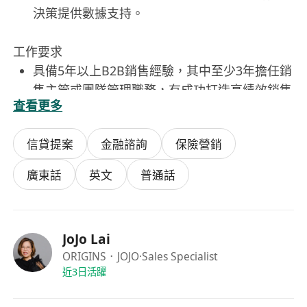
決策提供數據支持。
工作要求
具備5年以上B2B銷售經驗，其中至少3年擔任銷
售主管或團隊管理職務，有成功打造高績效銷售
查看更多
團隊之實績者優先。
熟悉解決方案式銷售（Solution Selling）方法
信貸提案
金融諮詢
保險營銷
論，能獨立完成複雜客戶場景下的需求診斷、價
值主張設計與多部門協同推進。
廣東話
英文
普通話
具備優秀的商業敏感度與市場洞察力，能快速理
解客戶所處產業特性、痛點及決策鏈結構，並靈
活調整溝通與推進策略。
JoJo Lai
精通CRM系統操作（如Salesforce、HubSpot
ORIGINS．JOJO
·Sales Specialist
等），具備基本財務概念（含報價、毛利分析、
近3日活躍
合約條款審核能力）。
具備流利中文口語表達與書寫能力，英文可作為