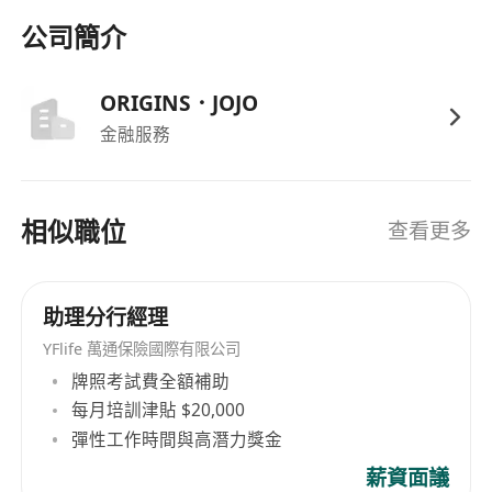
工作語言者尤佳；需具高度責任感、抗壓性與跨
公司簡介
部門協作意識。
ORIGINS．JOJO
金融服務
相似職位
查看更多
助理分行經理
YFlife 萬通保險國際有限公司
牌照考試費全額補助
每月培訓津貼 $20,000
彈性工作時間與高潛力獎金
薪資面議