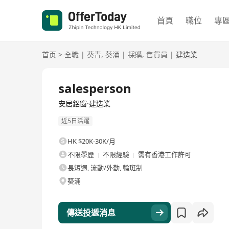
首頁
職位
專
首页
>
全職
|
葵青
,
葵涌
|
採購
,
售貨員
|
建造業
全職
salesperson
安居鋁窗·建造業
近5日活躍
HK $20K-30K/月
不限學歷
不限經驗
需有香港工作許可
長短週, 流動/外勤, 輪班制
葵涌
傳送投遞消息