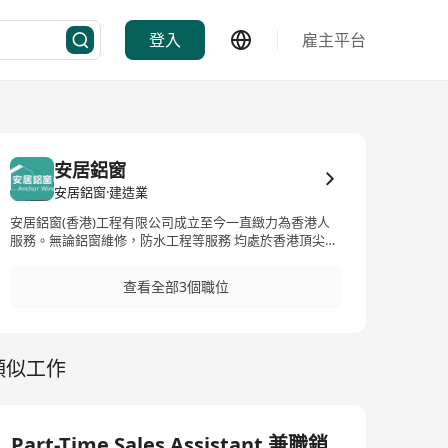
登入
雇主平台
安居鋁窗
安居鋁窗·建造業
安居鋁窗(香港)工程有限公司成立至今一直緻力為香港人
服務。無論鋁窗維修，防水工程等服務 均處於香港頂尖位
置；公司更從客戶的角度來考量並滿足客戶需求，務求維
持一貫服務水準，為 大家遮風擋雨，人人安居樂業。 本公
查看全部3個職位
司辦公室及倉庫均設立於葵興，是港九新界運輸中心點，
十分便於安排各區維修運輸。 安居更與各大供應商有著長
期良好合作關係，在窗鉸，防水等物料上及各大小維修工
具均有質量 保證。
類似工作
Part-Time Sales Assistant 兼職銷