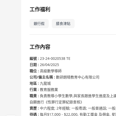
工作福利
銀行假
膳食津貼
工作內容
編號 :
23-24-0020538 TE
日期 :
26/04/2025
職位 :
高級數學導師
公司/僱主名稱 :
數研朗晴教育中心有限公司
地區 :
九龍城
行業 :
教育服務業
職責 :
負責教導小學生數學,與家長跟進學生進度及上課
自願進行《性罪行定罪紀錄查核》
資歷 :
中六程度; 2年經驗; 一般粵語; 一般普通話; 一
待遇 :
每月$17,000 - $22,000, 有勤工獎金 及佣