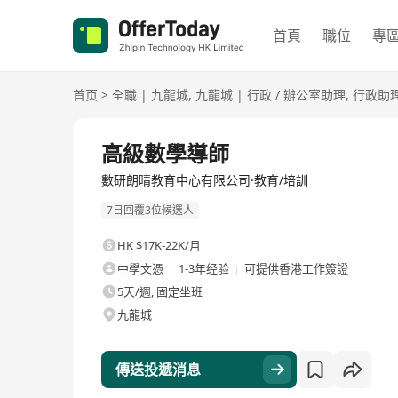
首頁
職位
專
首页
>
全職
|
九龍城
,
九龍城
|
行政 / 辦公室助理
,
行政助
全職
高級數學導師
數研朗晴教育中心有限公司·教育/培訓
7日回覆3位候選人
HK $17K-22K/月
中學文憑
1-3年经验
可提供香港工作簽證
5天/週, 固定坐班
九龍城
傳送投遞消息