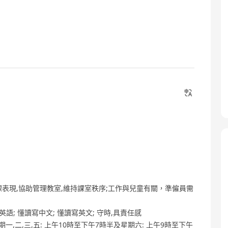
表現,協助管理教室,維持課室秩序;工作與兒童有關，準僱員需
般英語; 懂讀寫中文; 懂讀寫英文; 守時,具責任感
金, 星期一,二,三,五: 上午10時至下午7時半及星期六: 上午9時至下午