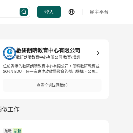
登入
雇主平台
數研朗晴教育中心有限公司
數研朗晴教育中心有限公司·教育/培訓
位於香港的數研朗晴教育中心有限公司，簡稱數研教育或
SO-IN EDU，是一家專注於數學教育的傑出機構。公司提
供豐富多樣的數學課程，服務範圍涵蓋小學至中學不同階
段，包括P1 – F3 Lower Form、S1-S3 Higher Form、S4-
查看全部2個職位
S6、M1、M2等級別。除了面授課程，數研教育亦特設網
上評估服務，涵蓋小學至中學的學生，以配合不同年齡層
和學習需求。此外，應付惡劣天氣狀況，如台風及暴雨
時，數研教育也有明確的安排，確保學生的學習不受影
類似工作
響。該中心提供的數研數學教材，同時支持面授及網上學
習，讓學生得到最佳的數學教育支持。 Research and
Learn Education Center Limited, abbreviated as SO-IN
SUNNY EDUCATION CENTRE LIMITED or 数研教育, is an
outstanding institution dedicated to mathematics
兼職
最新