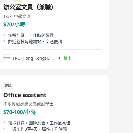
education based in Hong Kong. The company offers a
辦公室文員（兼職）
wide range of mathematics courses catering to
different stages from primary school to secondary
1-3年
中學文憑
school, including P1 - F3 Lower Form, S1-S3 Higher
$70/小時
Form, S4-S6, M1, M2 levels. Besides in-person classes,
SO-IN SUNNY EDUCATION CENTRE LIMITED also
provides online assessment services for students from
無需加班，工作時間彈性
primary to secondary schools, accommodating various
鄰近荔枝角地鐵站，交通便利
age groups and learning needs. Moreover, in response
to adverse weather conditions such as typhoons and
heavy rainfalls, the center has clear arrangements to
FRC (Hong Kong) Limited
線上
ensure that students' studies are not affected. The
mathematics textbooks provided by the center support
both face-to-face and online learning, offering students
the best possible mathematical educational support.
兼職
Office assitant
不限經驗
高級文憑或副學士
$70-100/小時
環境舒適，團隊友善，工作氣氛佳
一週工作3至4天，彈性工作時間