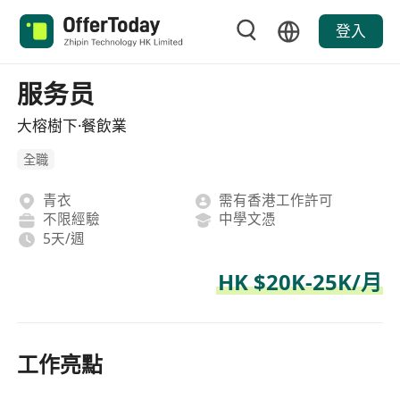
登入
服务员
大榕樹下·餐飲業
全職
青衣
需有香港工作許可
不限經驗
中學文憑
5天/週
HK $20K-25K/月
工作亮點