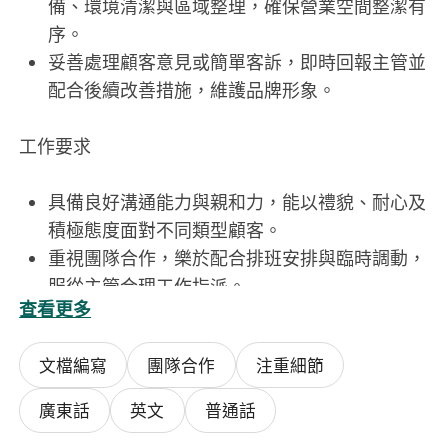
備、環境清潔與區域整理，確保營業空間整潔有
序。
妥善處理顧客意見或簡單客訴，即時回報主管並
配合後續改善措施，維護品牌形象。
工作要求
具備良好溝通能力與親和力，能以禮貌、耐心及
積極態度面對不同類型顧客。
重視團隊合作，樂於配合排班安排與臨時調動，
服從主管合理工作指派。
查看更多
性格開朗、反應靈敏，能在快節奏服務環境中保
持穩定情緒與服務熱忱。
文檔編寫
團隊合作
注重細節
無需相關經驗，但願意學習基本服務知識、菜單
內容與餐廳營運常識。
廣東話
英文
普通話
儀容整潔、守時負責，具基本衛生觀念與服務禮