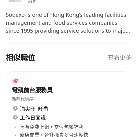
其他
Sodexo is one of Hong Kong’s leading facilities
management and food services companies
since 1995 providing service solutions to major
corporations, education institutions and
aviation industry. Sodexo provide catering,
facilities management, employee benefits and
相似職位
查看更多
personal home services to 100 million
consumers daily in 55 countries with over
412,000 employees. We believe in the difference
a day makes. That’s why we are proud to focus
電競前台服務員
on people’s essential needs: we see them as key
新時代網絡
to improve the quality of life. We know that by
油尖旺
,
旺角
focusing on the tangible, the real, the concrete
工作日面議
improvements, day after day, for millions of
people, we have a big impact not only on
享有免費上網，當值包餐福利
individuals but also on society and the planet.
新店開業，晉升機會多且速度快