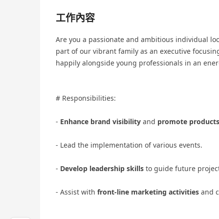
工作內容
Are you a passionate and ambitious individual lo
part of our vibrant family as an executive focusi
happily alongside young professionals in an ene
# Responsibilities:
-
Enhance brand visibility
and
promote product
- Lead the implementation of various events.
-
Develop leadership skills
to guide future projec
- Assist with
front-line marketing activities
and c