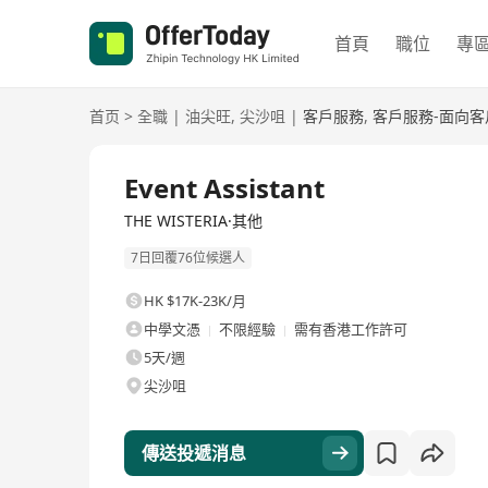
首頁
職位
專
首页
>
全職
|
油尖旺
,
尖沙咀
|
客戶服務
,
客戶服務-面向客
全職
Event Assistant
THE WISTERIA·其他
7日回覆76位候選人
HK $17K-23K/月
中學文憑
不限經驗
需有香港工作許可
5天/週
尖沙咀
傳送投遞消息