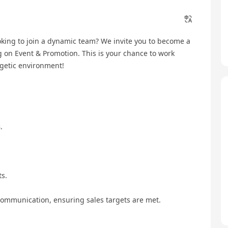
oking to join a dynamic team? We invite you to become a
ng on Event & Promotion. This is your chance to work
rgetic environment!
s
.
ts.
ommunication, ensuring sales targets are met.