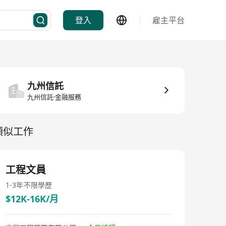
登入
雇主平台
九州信託
九州信託·金融服務
類似工作
工程文員
1-3年
不限學歷
$12K-16K/月