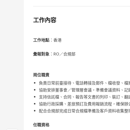
工作內容
工作地點
：香港
彙報對象
：RO／合規部
崗位職責
負責日常前臺接待、電話轉接及郵件、檔收發、檔
協助安排董事會／管理層會議，準備會議資料、記
支持信託檔、合同、報告等文書的列印、裝訂、翻
協助行政採購、差旅預訂及費用報銷流程，確保辦
配合合規部完成日常合規檔準備及客戶資料收集整
任職資格