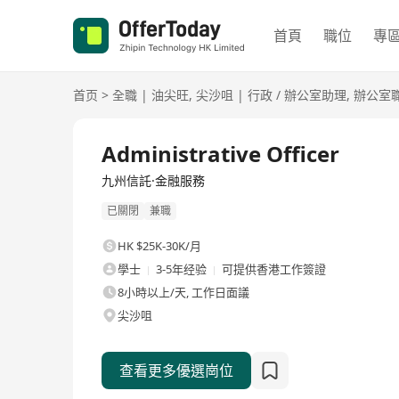
首頁
職位
專
首页
>
全職
|
油尖旺
,
尖沙咀
|
行政 / 辦公室助理
,
辦公室
全職
Administrative Officer
九州信託·金融服務
已關閉
兼職
HK $25K-30K/月
學士
3-5年经验
可提供香港工作簽證
8小時以上/天, 工作日面議
尖沙咀
查看更多優選崗位