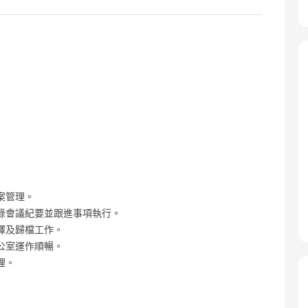
案管理。
錄會議紀要並跟進事項執行。
譯及歸檔工作。
公室運作順暢。
理。