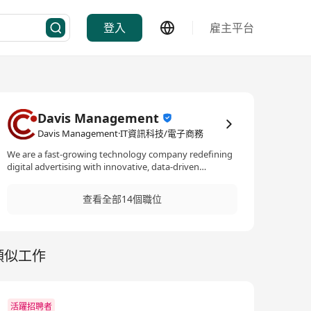
登入
雇主平台
Davis Management
Davis Management·IT資訊科技/電子商務
We are a fast-growing technology company redefining
digital advertising with innovative, data-driven
solutions. Our mission is to empower businesses with a
high-performance ad platform that drives exceptional
查看全部14個職位
results.
類似工作
活躍招聘者