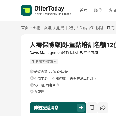
首頁
職位
專
首页
>
全職
|
觀塘
,
九龍灣
|
銀行 / 金融
,
客戶顧問
|
IT
全職
人壽保險顧問-重點培訓名額12
Davis Management·IT資訊科技/電子商務
7日回覆3位候選人
薪資面議
,
高傭金+底薪
不限學歷
不限經驗
需有香港工作許可
5天/週, 固定坐班
九龍灣
傳送投遞消息