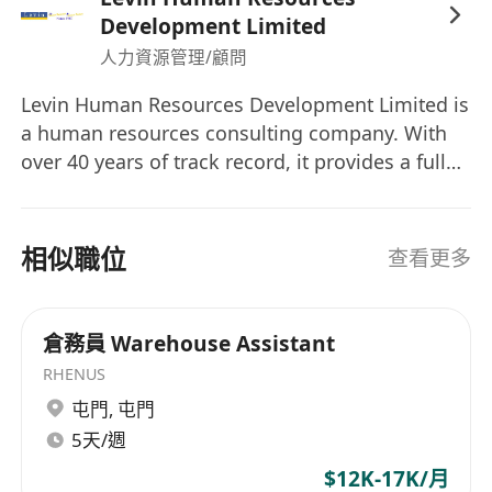
Development Limited
人力資源管理/顧問
Levin Human Resources Development Limited is
a human resources consulting company. With
over 40 years of track record, it provides a full
spectrum human resources highly value added
executive search solutions to clients. Clientele
covers Greater China, Asia, Europe, and
相似職位
查看更多
America. 絡風人力資源發展有限公司是人力資源諮
詢機構，為企業提供高價值的人才搜尋解決方案。
憑藉超過 40 年的卓越表現，本行現已成為全方位的
倉務員 Warehouse Assistant
人才搜尋方案夥伴，並獲大中華地區、亞洲、歐洲
RHENUS
和美洲客戶的信賴。
屯門
,
屯門
5天/週
$12K-17K/月