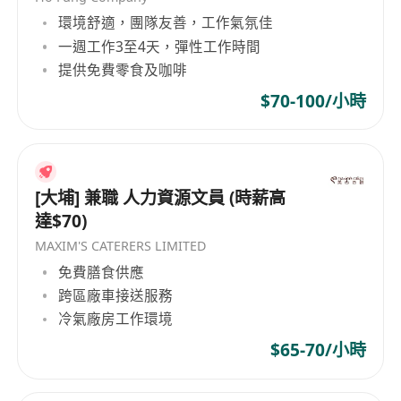
Word、Excel等）。
環境舒適，團隊友善，工作氣氛佳
具備良好的溝通能力與責任心，能獨立完成任
一週工作3至4天，彈性工作時間
務。
提供免費零食及咖啡
對網上平台有一定認識，具備基本社交媒體操作
$70-100/小時
經驗。
能按工作需要處理多項任務，具備良好時間管理
能力。
[大埔] 兼職 人力資源文員 (時薪高
達$70)
MAXIM'S CATERERS LIMITED
免費膳食供應
跨區廠車接送服務
冷氣廠房工作環境
$65-70/小時