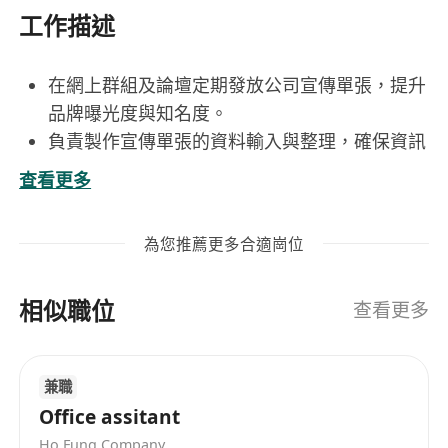
工作描述
在網上群組及論壇定期發放公司宣傳單張，提升
品牌曝光度與知名度。
負責製作宣傳單張的資料輸入與整理，確保資訊
準確無誤。
查看更多
協助行政文件歸檔、資料管理及其他日常行政支
援工作。
為您推薦更多合適崗位
與相關部門協調溝通，確保宣傳工作的順利進
行。
相似職位
完成主管交辦的其他任務。
查看更多
中學畢業或以上，具行政或文書相關工作經驗優
兼職
先。
Office assitant
熟悉電腦操作，能熟練使用常用辦公軟件（如
Ho Fung Company