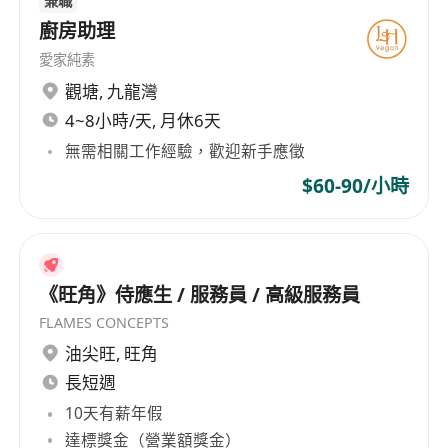
兼職
廚房助理
愛家純素
觀塘
,
九龍灣
4~8小時/天, 月休6天
無需相關工作經驗，歡迎新手應徵
$60-90/小時
《旺角》侍應生 / 服務員 / 高級服務員
FLAMES CONCEPTS
油尖旺
,
旺角
長短週
10天有薪年假
達標獎金（營業額獎金）