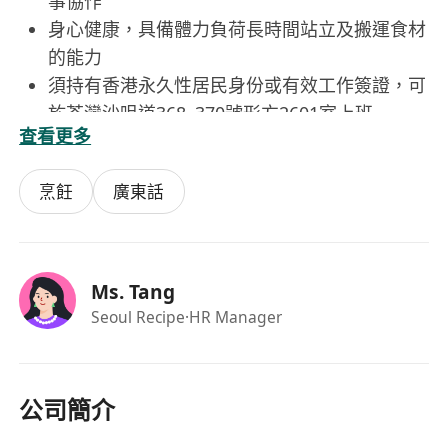
事協作
身心健康，具備體力負荷長時間站立及搬運食材
的能力
須持有香港永久性居民身份或有效工作簽證，可
於荃灣沙咀道368–370號形方2601室上班
查看更多
福利
月薪港幣$18,000–$19,000，按實際經驗及表現調整
烹飪
廣東話
每月享6天固定假期，另加10天有薪年假
每日提供員工免費膳食
享有生日假期一天
查看更多
Ms. Tang
Seoul Recipe
·HR Manager
公司簡介