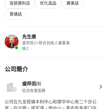
监控每日营业额、成本支出，确保账目准确。
连锁便利店
优化选品
廣東話
分析经营数据（毛利率、损耗率），提出降本增效
措施。
普通話
管理备用金及零钱调配，防范财务风险。
5. 客户服务
先生唐
处理顾客投诉，提升满意度，维护店铺口碑。
盛邦佰川
·联合创始人兼董事
收集客户反馈，优化服务流程（如增设便民服
線上
务）。
公司簡介
6. 安全与合规
检查消防设施、监控系统，定期组织安全演练。
确保店铺符合食品卫生、烟草销售等法规要求。
盛邦佰川
防范盗窃、欺诈行为，及时上报异常事件。
綜合商業服務
公司在九龙观塘丰利中心和德华中心有二个办公
二、岗位要求：
室，在元朗，将军澳，炮台山，青衣有多家门店