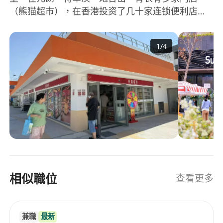
（熊猫超市），在香港投资了几十家连锁便利店
1. 基本条件：
flashgreen，同时提供公司秘书服务，共享办公，
- 学历：高中/中专及以上，工商管理或相关专业优
移民和续签服务。
先。
1
/
4
- 经验：3 年以上零售行业经验，1年以上管理经
验。
- 语言：普通话，粤语
2. 核心能力：
业务技能：熟练使用POS系统、办公软件，具备基
础数据分析能力。
管理能力：擅长团队激励与跨部门协作，能制定标
准化流程。
相似職位
查看更多
应变能力：高效处理客诉、设备故障等突发事件。
3. 职业素养：
兼職
最新