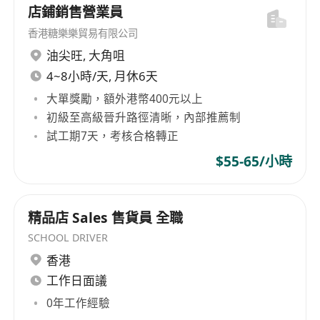
责任心强，适应轮班制（早晚班），抗压能力强。
店鋪銷售營業員
服务意识突出，具备商业敏感度，能挖掘销售机
香港糖樂樂貿易有限公司
会。
油尖旺
,
大角咀
4.薪酬1.5万起 具体面议
4~8小時/天, 月休6天
5. 加分项：
大單獎勵，額外港幣400元以上
持有食品安全管理员证书或相关资质。
初級至高級晉升路徑清晰，內部推薦制
熟悉本地社区消费习惯，有连锁便利店经验者优
試工期7天，考核合格轉正
先。
$55-65/小時
精品店 Sales 售貨員 全職
SCHOOL DRIVER
香港
工作日面議
0年工作經驗