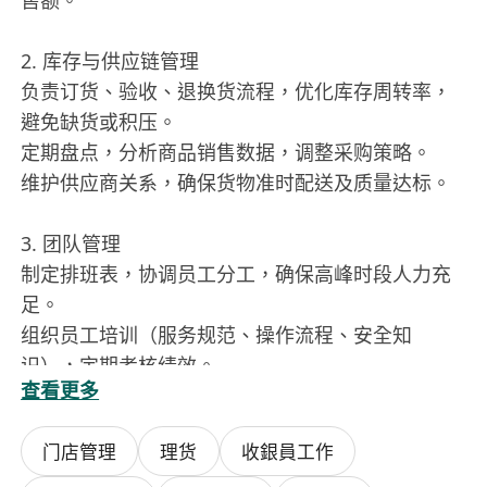
售额。
2. 库存与供应链管理
负责订货、验收、退换货流程，优化库存周转率，
避免缺货或积压。
定期盘点，分析商品销售数据，调整采购策略。
维护供应商关系，确保货物准时配送及质量达标。
3. 团队管理
制定排班表，协调员工分工，确保高峰时段人力充
足。
组织员工培训（服务规范、操作流程、安全知
识），定期考核绩效。
查看更多
处理员工矛盾，营造积极团队氛围。
门店管理
理货
收銀員工作
4. 财务管理