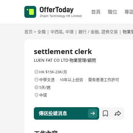
首頁
職位
專
首页
>
全職
|
中西區
,
中環
|
銀行 / 金融
,
證券交易
|
物業
全職
settlement clerk
LUEN FAT CO LTD·物業管理/顧問
HK $15K-23K/月
中學文憑
10年以上经验
需有香港工作許可
5天/週
中環
傳送投遞消息