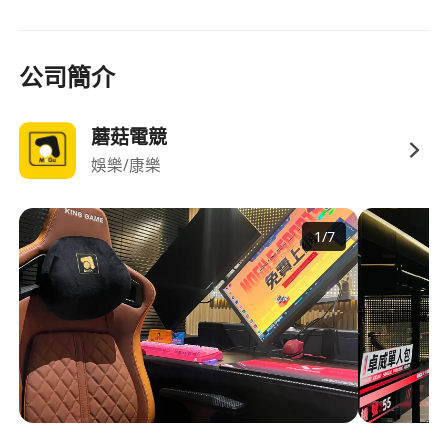
公司簡介
蘑菇電競
娛樂/康樂
1
/
7