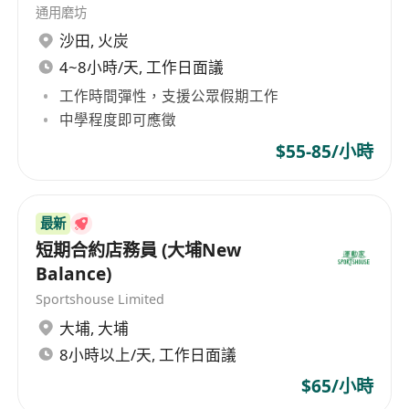
具1年或以上餐飲店舖經驗者優先；
通用磨坊
注重衛生、有禮貌、友善、積極及熱誠；
沙田
,
火炭
良好溝通技巧、良好服務態度；
4~8小時/天, 工作日面議
良好團隊合作良好的人際關係；
工作時間彈性，支援公眾假期工作
良好粵語，一般英語及普通話
中學程度即可應徵
$55-85/小時
福利：
例假4-5天
有薪年假7天、第二年9天至14天
最新
員工免費膳食
短期合約店務員 (大埔New
醫療保險
Balance)
酌情性花紅
Sportshouse Limited
如有意申請有關職位，請提交履歷表、工作證明並
大埔
,
大埔
註明薪金要求及可上班日，詳情可
8小時以上/天, 工作日面議
Whatsapp******聯絡黃小姐。
$65/小時