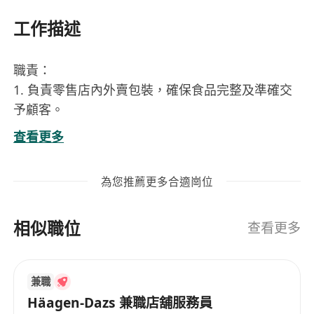
工作描述
職責：
1. 負責零售店內外賣包裝，確保食品完整及準確交
予顧客。
2. 承擔收銀工作，處理顧客付款，並保持現金流的
查看更多
準確記錄。
3. 協助貨物整理，包括補貨、檢查庫存及維持商品
為您推薦更多合適崗位
擺放整齊。
4. 定期進行店內清潔工作，保持店面及後勤區域的
相似職位
衛生標準。
查看更多
5. 提供優質顧客服務，解答顧客疑問並提升購物體
驗。
兼職
工作要求：
Häagen-Dazs 兼職店舖服務員
中五或以上程度；