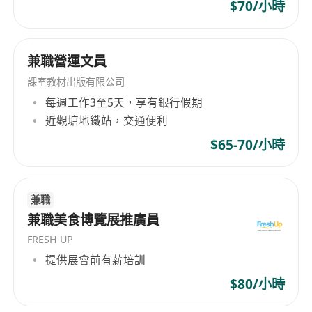
具備良好溝通能力，能以廣東話、普通話及基礎
$70/小時
英文進行日常交流與書寫
對數碼平臺及智能設備操作具基本熟悉度，願意
兼職營運文員
學習新系統與工具
做事細心負責，具備基本文書處理及數據整理能
課室教材出版有限公司
力
每週工作3至5天，享有銀行假期
無需特定學歷或行業經驗，歡迎應屆畢業生或轉
近觀塘地鐵站，交通便利
職人士申請；少於一年工作經驗亦可考慮
$65-70/小時
持有有效香港工作資格，符合以下其中一類身
份：香港永久居民、高才通、優才通、IANG、
受養人簽證，或其他合法在港工作許可
兼職
兼職美食博覽展推廣員
福利
FRESH UP
月薪範圍為港幣$25,000至$28,000，按經驗及
提供展會前有薪培訓
表現而定，薪酬每年檢討
$80/小時
提供員工免費膳食，於辦公室內享用，確保營養