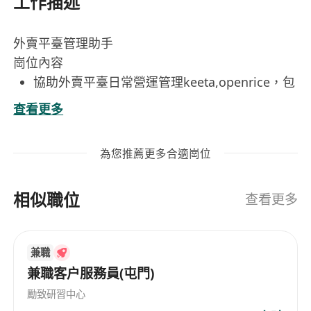
工作描述
外賣平臺管理助手
崗位內容
協助外賣平臺日常營運管理keeta,openrice，包
括訂單流程跟進,餐廳資料更新及系統操作支援
查看更多
處理平臺用戶與合作夥伴的查詢與協調事項，確
保服務流程順暢高效
為您推薦更多合適崗位
整理及分析營運數據，製作基本報表供內部參
考，支援團隊決策與優化建議
相似職位
配合市場及營運團隊執行推廣活動，包括活動設
查看更多
定、資訊上載及現場支援（如需外出工幹）
維護辦公室及相關營運文件紀錄，確保資料準確
兼職
性與即時性
兼職客户服務員(屯門)
工作要求
勵致研習中心