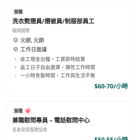
均衡及用餐便利
設有加班津貼，按實際超時工作時數計算，並符
兼職
合香港《僱傭條例》規定
洗衣熨摺員/摺被員/制服部員工
發放交通津貼，支援上下班交通開支，提升通勤
聯順國際
保障
元朗
,
元朗
另設額外津貼，用以支援日常工作所需，例如通
工作日面議
訊、培訓或季節性激勵等彈性安排
收工現金出糧，工資即時結算
返工日子自由選擇，彈性工作時間
工作詳情
一小時食飯時間，工作與生活平衡
工作時間為星期一至星期五，上午10:00至下午
$60-70/小時
6:00，午休一小時，合共每日工作8小時，勞逸
適中
主要工作地點為九龍新蒲崗彩虹道旺景工業大
兼職
廈，交通便利，鄰近港鐵彩虹站及多條巴士路線
兼職慰問專員 – 電話慰問中心
屬全職辦公室職位，部分職務需配合短期外出工
長者安居服務協會
幹，例如到合作餐廳進行簡易支援或活動協調
$50-55/小時