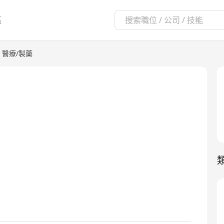
區
醫療/製藥