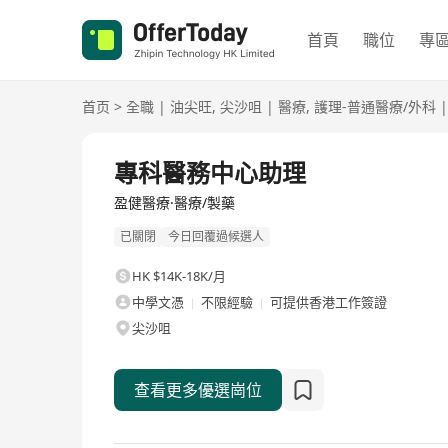
首頁
職位
專
首页
>
全職
|
油尖旺
,
尖沙咀
|
醫療
,
護理-普通醫療/外科
|
全職
專科醫務中心助理
盈健醫療·醫療/製藥
已關閉
今日回覆過候選人
HK $14K-18K/月
中學文憑
不限經驗
可提供香港工作簽證
尖沙咀
查看更多優選崗位