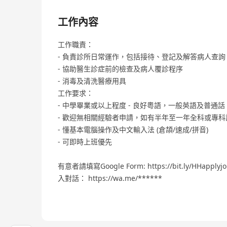
工作內容
工作職責：
- 負責診所日常運作，包括接待、登記及解答病人查詢
- 協助醫生診症前的檢查及病人覆診程序
- 消毒及清洗醫療用具
工作要求：
- 中學畢業或以上程度 - 良好粵語，一般英語及普通話
- 歡迎無相關經驗者申請，如有半年至一年全科或專
- 懂基本電腦操作及中文輸入法 (倉頡/速成/拼音)
- 可即時上班優先
有意者請填寫Google Form: https://bit.ly/HH
入對話： https://wa.me/******