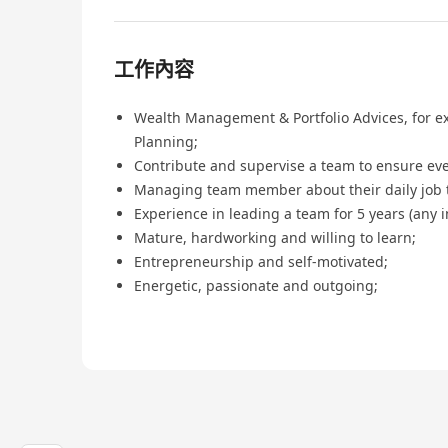
工作內容
Wealth Management & Portfolio Advices, for 
Planning;
Contribute and supervise a team to ensure ev
Managing team member about their daily job ta
Experience in leading a team for 5 years (any 
Mature, hardworking and willing to learn;
Entrepreneurship and self-motivated;
Energetic, passionate and outgoing;