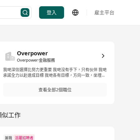
登入
雇主平台
Overpower
Overpower·金融服務
我哋深信選擇比努力更重要 我哋沒有手下，只有伙伴 我哋
承諾全力以赴達成目標 我哋各有目標，方向一致，坐埋同
一條船 我哋不甘平凡，迎接未來挑戰 我哋喺一個開放，喜
悅，有活力嘅團隊 我哋深信團隊會因為有你而有所不同
查看全部2個職位
類似工作
兼職
活躍招聘者