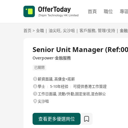
首頁
職位
專
首页
>
全職
|
油尖旺
,
尖沙咀
|
客戶服務
,
管理/支持
|
金融
全職
Senior Unit Manager (Ref:0
Overpower·金融服務
已關閉
薪資面議
,
高傭金+底薪
學士
5-10年经验
可提供香港工作簽證
工作日面議, 流動/外勤,固定坐班,混合辦公
尖沙咀
查看更多優選崗位