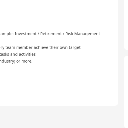
example: Investment / Retirement / Risk Management
ery team member achieve their own target
sks and activities
industry) or more;