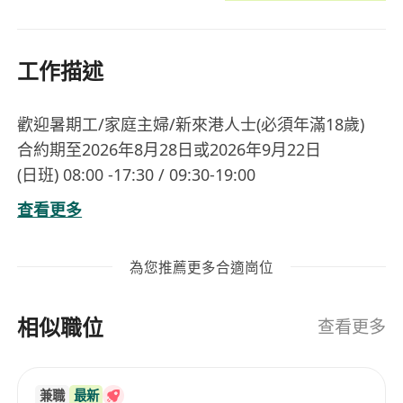
工作描述
歡迎暑期工/家庭主婦/新來港人士(必須年滿18歲)
合約期至2026年8月28日或2026年9月22日
(日班) 08:00 -17:30 / 09:30-19:00
(夜班) 21:00-06:00 / 22:30-07:30
查看更多
時薪可達: $83
職責︰
為您推薦更多合適崗位
· 負責協助包裝或生產月餅食品
要求:
相似職位
· 學歷及工作經驗不拘
查看更多
· 一般粵語，懂讀寫中文
福利︰
兼職
最新
· 冷氣廠房