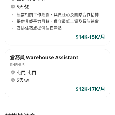
地點︰九龍黃大仙中心南館地下G11號舖 (地鐵站C1
5天/週
出口)
無需相關工作經驗，具責任心及團隊合作精神
時間︰14:00 - 16:30
提供具競爭力月薪，遵守最低工資及超時補償
申請者請帶備以下文件面試 :
安排住宿或提供住宿津貼
1. 香港身份證 2. 簽證書（如有）3. 銀行卡 4. 住址
$14K-15K/月
證明
(申請人提供之資料將絕對保密及只作招聘用途)
倉務員 Warehouse Assistant
RHENUS
屯門
,
屯門
5天/週
$12K-17K/月