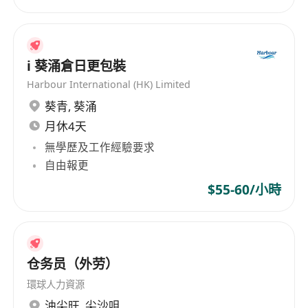
地址︰九龍灣牛頭角道77號，港鐵九龍灣站B出口
時間︰11:00 - 17:00
i 葵涌倉日更包裝
上水勞工處
Harbour International (HK) Limited
日期：5月13日 (星期三)
葵青
,
葵涌
地點︰上水龍琛路39號上水廣場20樓*********室
月休4天
時間︰14:00 - 16:30
無學歷及工作經驗要求
*如欲見工者，請自行與勞工處預約*
自由報更
$55-60/小時
鄰舍輔導會
日期：5月15日 (星期五)
地點︰大埔富蝶邨喜蝶樓居民活動室
時間︰10:00 - 13:00
仓务员（外劳）
環球人力資源
黃大仙中心美心烘焙所招聘
油尖旺
,
尖沙咀
日期：5月18日 (星期一)