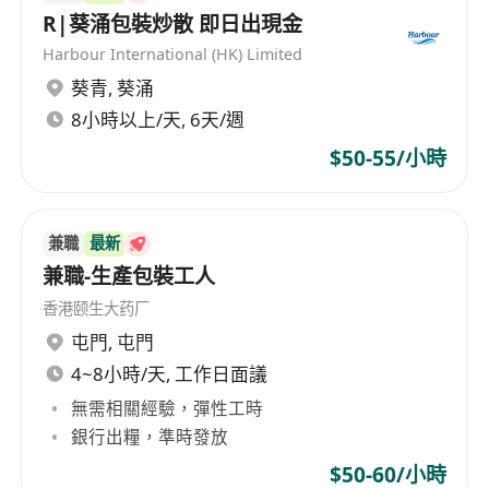
R|葵涌包裝炒散 即日出現金
· 免費膳食
Harbour International (HK) Limited
· 跨區廠車服務 (屯門、天水圍、上水、粉嶺、皇后
葵青
,
葵涌
山邨、太和、大埔、沙田圍、九龍塘、黃大仙、九
龍灣、觀塘)
8小時以上/天, 6天/週
＝＝＝＝＝＝＝＝＝＝＝＝＝＝＝＝＝
$50-55/小時
有意應徵者，請親臨以下地點面試
*申請者必須持有香港身份證、簽證書（如有）及年
滿十八歲*
兼職
最新
廠房招聘日
兼職-生產包裝工人
日期：5月 13日至15日(星期三至五)
香港颐生大药厂
地點︰大埔工業邨大富街14號
屯門
,
屯門
時間︰09:30 - 17:00 (午膳時間12:30-13:30)
4~8小時/天, 工作日面議
無需相關經驗，彈性工時
勵行會大型招聘會(淘大)
銀行出糧，準時發放
日期：5月13日 (星期三)
$50-60/小時
地點︰九龍淘大商場1期地下中庭