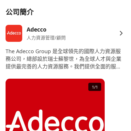
公司簡介
Adecco
人力資源管理/顧問
The Adecco Group 是全球領先的國際人力資源服
務公司，總部設於瑞士蘇黎世，為全球人才與企業
提供最完善的人力資源服務。我們提供全面的服
務，涵蓋正式員工招聘、短期員工招聘、職業生涯
轉換、人才發掘及發展、人力資源外判及專業諮
1
/
1
詢。 作爲全球財富 500強企業，憑藉豐富的全球專
業知識和本地經驗，我們能夠協助大小企業組織致
勝的團體，並為求職者在職業生涯上提供協助。
The Adecco Group is the world’s leading HR
solutions provider, based in Zurich, Switzerland.
With our 360° service offering, we provide a