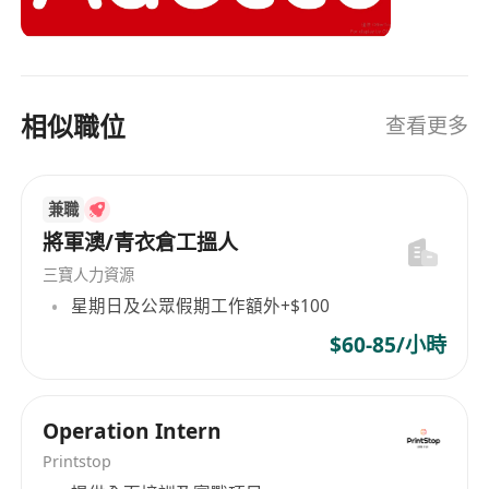
one-stop-shop for all HR related needs to global
talents and enterprises. Our comprehensive
solutions include permanent recruitment,
temporary staffing, career transition, talent
相似職位
查看更多
development, outsourcing and consulting. As a
Global Fortune 500 organization, we possess
extensive global expertise and local insights,
兼職
enabling us to assist organizations in building
successful teams and to help individuals in their
將軍澳/青衣倉工搵人
careers.
三寶人力資源
星期日及公眾假期工作額外+$100
$60-85/小時
Operation Intern
Printstop