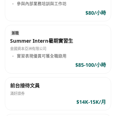
交流 你的成長路徑 從「潛力新人」→「財策KOL」
參與內部業務培訓與工作坊
→「團隊領袖」，你將不再只是傳統保險代理人，
$80/小時
而是以個人品牌吸引客戶的主動型專業顧問。 為何
選擇我們？ · ✅ 不要求即時業績，先培訓、後起步 ·
✅ 用科技與社交媒體放大你的專業價值 · ✅ 告別
兼職
「搵客」模式，轉為「客戶主動找你」 · ✅ 成為國
Summer Intern暑期實習生
壽（海外）年輕化、數碼化轉型的一份子
金國資本亞洲有限公司
實習表現優異可獲全職錄用
$85-100/小時
前台接待文員
滿好證券
$14K-15K/月