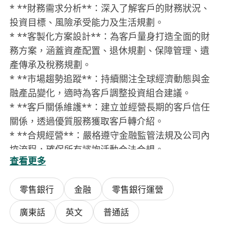
* **財務需求分析**：深入了解客戶的財務狀況、
投資目標、風險承受能力及生活規劃。
* **客製化方案設計**：為客戶量身打造全面的財
務方案，涵蓋資產配置、退休規劃、保障管理、遺
產傳承及稅務規劃。
* **市場趨勢追蹤**：持續關注全球經濟動態與金
融產品變化，適時為客戶調整投資組合建議。
* **客戶關係維護**：建立並經營長期的客戶信任
關係，透過優質服務獲取客戶轉介紹。
* **合規經營**：嚴格遵守金融監管法規及公司內
控流程，確保所有諮詢活動合法合規。
查看更多
### 【任職要求 Requirements】
零售銀行
金融
零售銀行運營
* **學歷背景**：中五或以上，會考五科合格（包
括數學）
廣東話
英文
普通話