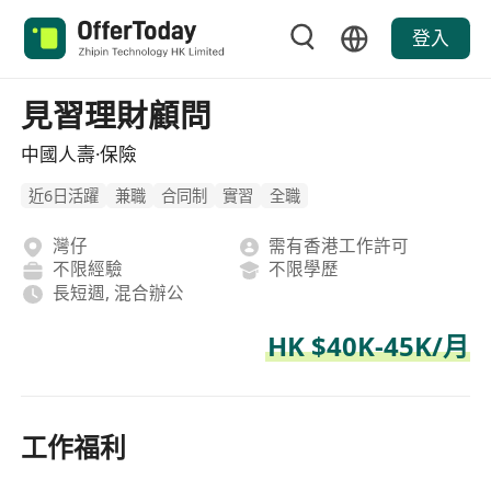
登入
見習理財顧問
中國人壽·保險
近6日活躍
兼職
合同制
實習
全職
灣仔
需有香港工作許可
不限經驗
不限學歷
長短週, 混合辦公
HK $40K-45K/月
工作福利