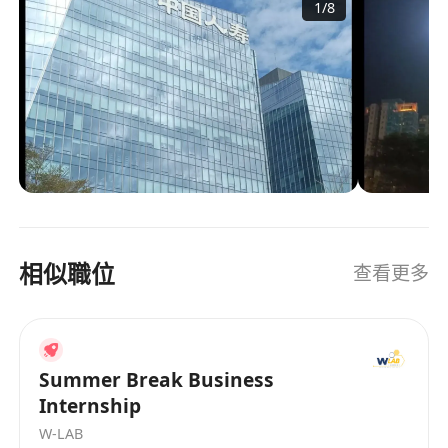
1
/
8
財富傳承方案，是香港極具實力的中資保險機構之
巧、法律法規
一。 計劃背景 為培育新一代財務策劃領袖，我們推
* **清晰的晉升路徑**：透明的升遷管道，協助您
出 「科技國壽 財策KOL體驗計劃」，專門招募有志
建立個人專業團隊或邁向資深專家。
於保險業發展的年輕人才，不限過往流量或經驗，
透過系統性培訓與品牌支持，助你從零開始建立個
* **彈性工作環境**：優於業界的自主時間管理空
人專業形象，成為具影響力的財策意見領袖
間與多元的團隊活動。
（KOL）。 目標對象 · 香港在讀大學生／應屆畢業
生 · IANG、高才通、優才計劃持有者 · 對財務策
### 【如何申請】
劃、自媒體營運感興趣的轉職人士 計劃核心支持 支
請將您的最新簡歷 (CV) 發送至 **
持項目 內容 培訓津貼 長達3個月，合共 21,000港元
[*******************]**，並註明「應徵理財顧
相似職位
查看更多
訓練津貼 品牌背書 共享中國人壽（海外）超過40年
問 - [您的姓名]」。我們將盡快聯繫合適的候選人。
的信譽與客戶信任 專業培訓 財策知識、自媒體營
運、AI應用、個人品牌建立 實戰機會 參與公司線下
活動（如「維港對話」）、參觀集團成員（如廣發
銀行） 晉升目標 清晰的職業路徑，鼓勵衝擊
Summer Break Business
MDRT、COT、TOT 等國際榮譽 高層支持 公司副總
Internship
裁、香港分公司總經理等管理層親自參與KOL活動
W-LAB