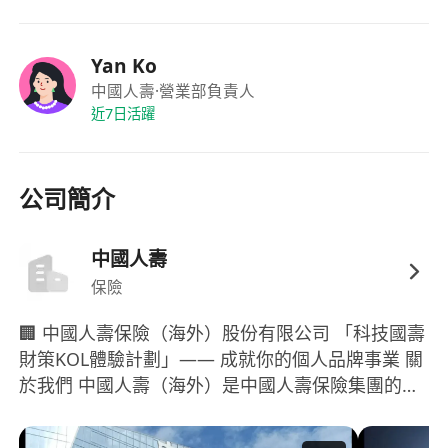
* **專業證照**：
提供免費考牌
Yan Ko
* **工作經驗**：具備 1 年以上金融業、保險、銀
中國人壽
·營業部負責人
行或業務銷售相關經驗者優先（歡迎具備潛力的應
近7日活躍
屆畢業生應徵培訓職位）。
* **核心能力**：
* 具備出色的溝通、談判及簡報能力。
公司簡介
* 對金融市場有濃厚興趣，具備基礎的財報分析與
數據邏輯。
中國人壽
* **人格特質**：具備高度自律性、抗壓性，並以
保險
客戶利益為優先，展現極高的職業道德水準。
🏢 中國人壽保險（海外）股份有限公司 「科技國壽
### 【我們提供 We Offer】
財策KOL體驗計劃」—— 成就你的個人品牌事業 關
* **具競爭力的待遇**：優渥的佣金制度、業績獎
於我們 中國人壽（海外）是中國人壽保險集團的全
金及年度分紅。
資子公司，1984年扎根香港，至今已服務香港市民
* **專業培訓系統**：涵蓋金融產品知識、銷售技
超過40年。我們提供多元化的儲蓄、保障、退休及