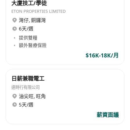
大廈技工/學徒
products primarily sold in Europe and America,
ETON PROPERTIES LIMITED
gaining widespread popularity among
灣仔
,
銅鑼灣
consumers. Over time, the group continues to
6天/週
innovate and enhance product quality,
establishing strong customer relationships and
提供雙糧
positioning itself as a leader in the industry.
額外醫療保險
Furthermore, the company successfully listed
$16K-18K/月
on the Main Board of the Hong Kong Stock
Exchange in 1984, further enhancing its
corporate image and brand value.
日薪兼職電工
達時行有限公司
油尖旺
,
旺角
5天/週
薪資面議