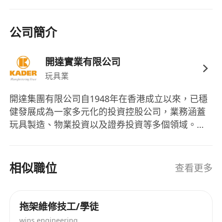
公司簡介
開達實業有限公司
玩具業
開達集團有限公司自1948年在香港成立以來，已穩
健發展成為一家多元化的投資控股公司，業務涵蓋
玩具製造、物業投資以及證券投資等多個領域。其
中，玩具製造是開達集團的核心業務，已有超過60
年的歷史。開達集團不僅提供全系列的玩具產品，
例如塑膠、電子、毛絨玩具和模型火車，而且擁有
相似職位
查看更多
自己的模具工廠和研發團隊，致力於生產高品質的
玩具，滿足全球消費者的需求。除了玩具業務，開
達集團亦活躍於物業市場，經營包括寫字樓物業及
拖架維修技工/學徒
工業大廈的出租業務。公司房地產投資策略以提供
wins engineering