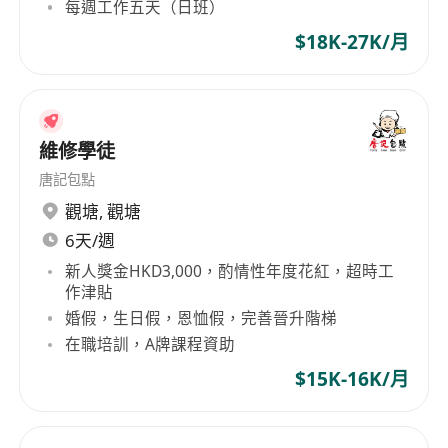
comprehensive range of toys including plastic,
每週工作五天（日班）
electronic, plush, and model train products,
$18K-27K/月
backed by an in-house mold factory and R&D
team dedicated to producing high-quality toys
that meet global consumer demands. Beyond
its toy business, Development Group also
維修學徒
actively engages in the real estate market,
唐記包點
operating rental businesses for office buildings
觀塘
,
觀塘
and industrial complexes. The company's real
estate investment strategy aims at providing
6天/週
premium commercial spaces and stable rental
新人獎金HKD3,000，酌情性年度花紅，超時工
income, contributing to a steady revenue
作津貼
stream for the group. Additionally, the group
婚假，生日假，恩恤假，完善晉升階梯
ventures into securities investment, generating
在職培訓，A牌課程資助
additional capital through diversified
$15K-16K/月
investment portfolios. Since its inception,
Development Group has proactively expanded
its international market presence, with its