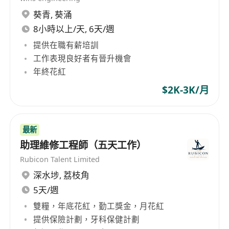
優質商業空間和穩定的租金收入為目標，為集團貢
葵青
,
葵涌
獻穩定的營收來源。此外，集團還涉足證券投資，
8小時以上/天, 6天/週
通過多元化投資組合為集團帶來額外的資金流。開
提供在職有薪培訓
達集團自創立之初便積極拓展國際市場，其產品主
要銷往歐美國家，深受消費者喜愛。隨著時間的推
工作表現良好者有晉升機會
移，集團不斷創新並提升產品質量，建立了穩固的
年終花紅
客戶關係，成為行業中的佼佼者。此外，公司於
$2K-3K/月
1984年成功在香港交易所主板上市，進一步提升了
企業形象和品牌價值。 Development Group
Limited, established in Hong Kong since 1948,
最新
has steadily grown into a diversified investment
助理維修工程師（五天工作）
holding company with operations spanning toy
Rubicon Talent Limited
manufacturing, property investment, and
深水埗
,
荔枝角
securities investment across multiple sectors. At
5天/週
the core of Development Group's business is its
toy manufacturing sector, which boasts over six
雙糧，年底花紅，勤工獎金，月花紅
decades of history. The group offers a
提供保險計劃，牙科保健計劃