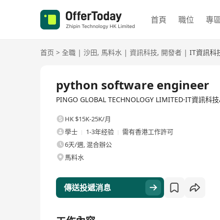
首頁
職位
專
首页
>
全職
|
沙田
,
馬料水
|
資訊科技
,
開發者
|
IT資訊科
全職
python software engineer
PINGO GLOBAL TECHNOLOGY LIMITED·IT資訊
HK $15K-25K/月
學士
1-3年经验
需有香港工作許可
6天/週, 混合辦公
馬料水
傳送投遞消息