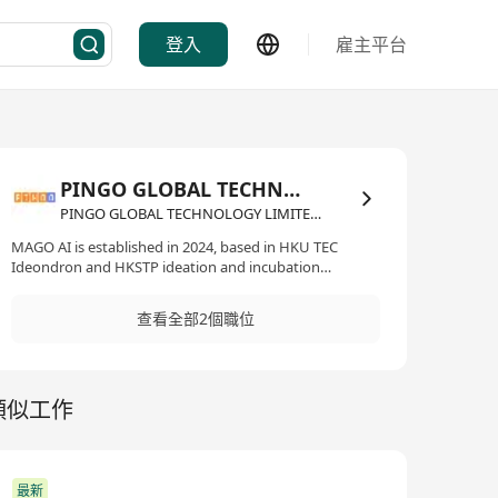
登入
雇主平台
PINGO GLOBAL TECHNOLOGY LIMITED
PINGO GLOBAL TECHNOLOGY LIMITED·IT資訊科技/電子商務
MAGO AI is established in 2024, based in HKU TEC
Ideondron and HKSTP ideation and incubation
programme. We have offices in both Hong Kong and
Shenzhen.
查看全部2個職位
類似工作
最新