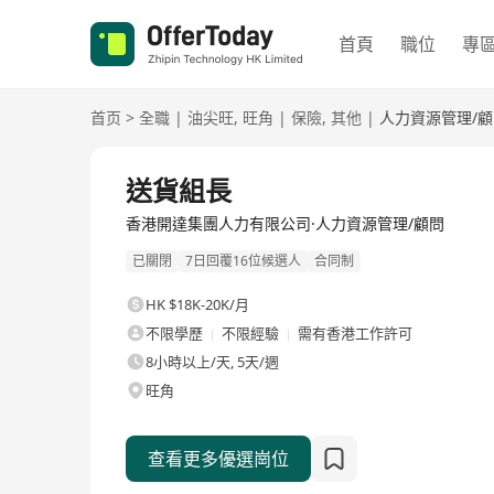
首頁
職位
專
首页
>
全職
|
油尖旺
,
旺角
|
保險
,
其他
|
人力資源管理/顧
全職
送貨組長
香港開達集團人力有限公司·人力資源管理/顧問
已關閉
7日回覆16位候選人
合同制
HK $18K-20K/月
不限學歷
不限經驗
需有香港工作許可
8小時以上/天, 5天/週
旺角
查看更多優選崗位