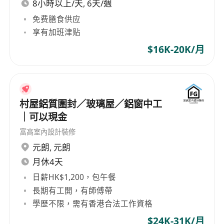
8小時以上/天, 6天/週
免费膳食供应
享有加班津贴
$16K-20K/月
村屋鋁質圍封／玻璃屋／鋁窗中工
｜可以現金
富高室內設計裝修
元朗
,
元朗
月休4天
日薪HK$1,200，包午餐
長期有工開，有師傅帶
學歷不限，需有香港合法工作資格
$24K-31K/月