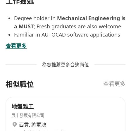
工作描述
Degree holder in
Mechanical Engineering is
a MUST
; Fresh graduates are also welcome
Familiar in AUTOCAD software applications
Good command of spoken and written in
查看更多
English & Chinese
Immediate available is highly preferable
為您推薦更多合適崗位
相似職位
查看更多
地盤雜工
展申發展有限公司
西貢
,
將軍澳