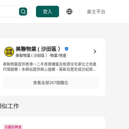
登入
雇主平台
美聯物業 ( 沙田區 ）
美聯物業 ( 沙田區 ）·物業/地産
美聯物業提供香港一二手買賣樓盤及租賃住宅單位之地產
代理服務。本網站提供網上搵樓、最新及歷史成交紀錄、
各區屋苑物業資訊、居屋 ⋯⋯⋯⋯
查看全部267個職位
類似工作
活躍招聘者