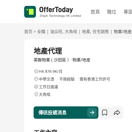
首頁
職位
專
首页
>
全職
|
油尖旺
,
大角咀
|
地產
,
住宅銷售
|
物業/地産
全職
地產代理
美聯物業 ( 沙田區 ）·物業/地産
HK $7K-9K/月
中學文憑
不限經驗
需有香港工作許可
工作日面議
大角咀
傳送投遞消息