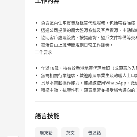
工作內容
負責區內住宅買賣及租賃代理服務，包括帶客睇樓
透過公司提供的龐大盤源系統及客戶資源，主動聯
協助客戶處理簽約、按揭諮詢、過戶文件準備等交
靈活自由上班時間規劃日常工作節奏。
工作要求
年滿18歲，持有效香港地產代理牌照（或願意於入
無需相關行業經驗，歡迎應屆畢業生及轉職人士申
具基本電腦操作能力，能熟練使用WhatsApp、微
積極主動、抗壓性強，願意學習並接受銷售導向的
語言技能
廣東話
英文
普通話