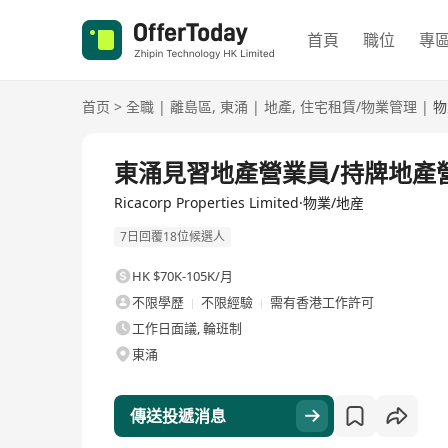
首頁
職位
專
首页
>
全職
|
離島區
,
東涌
|
地產
,
住宅租賃/物業管理
|
物
全職
東涌見習地產營業員/持牌地產
Ricacorp Properties Limited·物業/地産
7日回覆18位候選人
HK $70K-105K/月
不限學歷
不限經驗
需有香港工作許可
工作日面議, 輪班制
東涌
傳送投遞消息