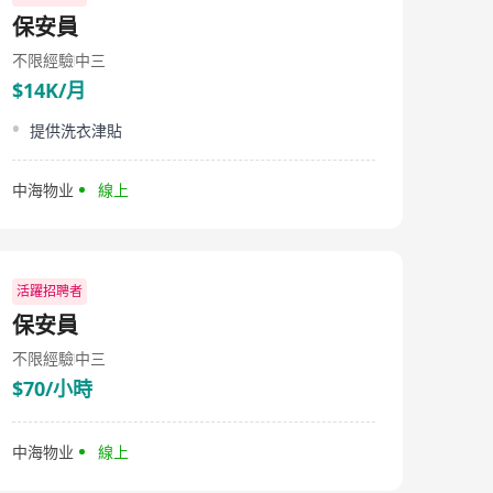
源皆符合「真實圖片、真實價格、真實委託、真實在售」
保安員
四大標準。在港澳兩地贏得市場口碑。 🛰科技研發： 推出
「VR線上看房」、Ai搵樓分析師「RICA」、「Rica+」員
不限經驗
中三
工雲端系統及「Ricacoin」虛擬貨幣激勵系統等等， 引領
$14K/月
香港的房地產代理行業進入智慧科技時代， 是香港首間引
進 VR 睇樓服務的傳統代理。 🏠企業文化： 以「家的感
覺」為企業理念，並積極推動以「環保、健康、快樂」為
提供洗衣津貼
核心的社會責任活動。 📢【願景與使命】 願景 Vision 置
業、投資、伴您走人生路 使命 Mission ☆為客戶提供可靠
資訊及貼心體驗，達致共贏的地產交易。 ☆憑著前瞻的視
中海物业
線上
野和技術，引領行業穩健發展，與社會一起進步。 ☆用人
唯才，為員工搭建一個可實現理想的舞臺，成就你我。 🌐
【核心價值】 創新 Innovation 鼓勵創新、敢於嘗試 求進
Move Forward 追求卓越、與時並進 誠信 Integrity 重視
信譽、真誠可靠 專業 Professional 專業服務、持續學習 團
活躍招聘者
結 Solidarity 同心同德、彼此關懷
保安員
不限經驗
中三
$70/小時
中海物业
線上