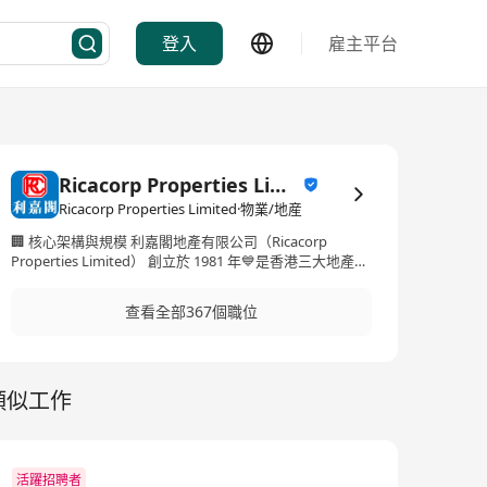
登入
雇主平台
Ricacorp Properties Limited
Ricacorp Properties Limited·物業/地産
🏢 核心架構與規模 利嘉閣地產有限公司（Ricacorp
Properties Limited） 創立於 1981 年💙是香港三大地產代
理。於2001年加入中原集團，主席施慧勤並成為施永青集
團麾下重要一員。 網絡覆蓋：於香港及澳門擁有逾 200 間
查看全部367個職位
分行，並曾將業務擴展至上海等內地城市。 團隊規模：旗
下員工總數接近 2,500 人。 💼 業務範圍 利嘉閣提供全方位
的房地產仲介與中介服務，主要範疇包括： 👉🏻住宅物業：
一手新盤、二手屋苑、豪宅、居屋及上車盤之買賣與租
類似工作
賃。 👉🏻工商舖車位：工業大廈、商業大廈、零售店舖及車
位買賣租賃。 👉🏻增值服務：投資移民諮詢、估價測量、物
業拍賣、招標、按揭計算及按揭轉介服務。 🌟 核心特色與
數碼創新 利嘉閣在行內以推動"誠信服務"與"智慧科技"著
稱： 💯「真盤源」 領先行內首創 承諾：保證旗下網上盤
活躍招聘者