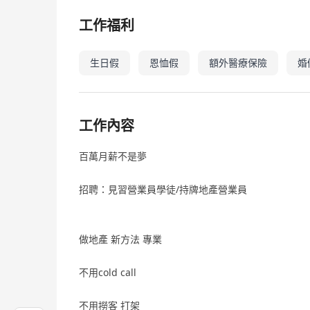
工作福利
生日假
恩恤假
額外醫療保險
婚
工作內容
百萬月薪不是夢
招聘：見習營業員學徒/持牌地產營業員
做地產 新方法 專業
不用cold call
不用撈客 打架‍️‍️‍️