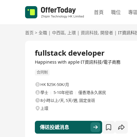
首頁
職位
專
首页
>
全職
|
中西區
,
上環
|
資訊科技
,
開發者
|
IT資訊科
全職
fullstack developer
Happiness with apple·IT資訊科技/電子商務
合同制
HK $25K-50K/月
學士
5-10年经验
僅香港永久居民
8小時以上/天, 5天/週, 固定坐班
上環
傳送投遞消息