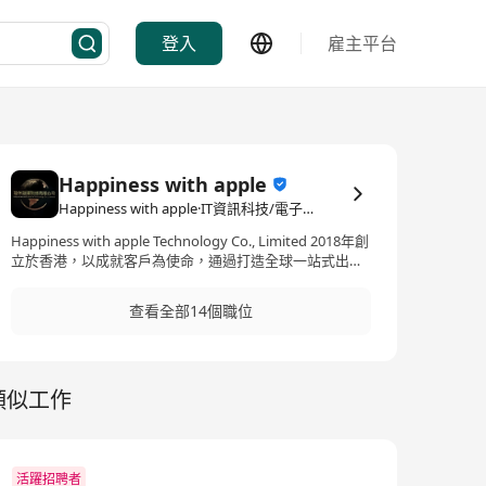
登入
雇主平台
Happiness with apple
Happiness with apple·IT資訊科技/電子商務
Happiness with apple Technology Co., Limited 2018年創
立於香港，以成就客戶為使命，通過打造全球一站式出海
服務平臺，為跨境企業全球業務中提供海外本地化、流量
推廣以及資金收付，目前業務覆蓋數十個國家和地區，在
查看全部14個職位
中國大陸、中國香港、新加坡、馬來西亞、印度等地有8個
分支機構。
類似工作
活躍招聘者