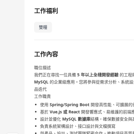
工作福利
雙糧
工作內容
職位描述
我們正在尋找一位具備
5 年以上全棧開發經驗
的工程
MySQL
的企業級應用。您將參與從需求分析、系統設
品迭代
工作職責
使用
Spring/Spring Boot
開發高性能、可擴展的
基於
Vue.js 或 React
開發響應式、易維護的前端
設計並優化
MySQL 數據庫
結構，確保數據安全與
負責系統架構設計、接口設計與文檔撰寫
與產品、設計、測試團隊緊密合作，推動項目高質