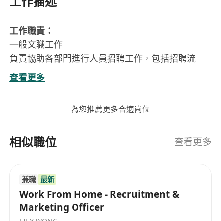
工作描述
工作職責：
一般文職工作
負責協助各部門進行人員招聘工作，包括招聘流
程、面試記錄與篩選推薦等
查看更多
完成上級交代的其他事務
入職要求：
為您推薦更多合適崗位
中六或以上學歷 具備1年或以上人力資源管理工作
經驗者優先考慮
相似職位
操流利廣東話及普通話，懂英語更佳
查看更多
有責任感、工作細心、能獨立處理工作
具備良好的溝通及組織能力
兼職
最新
Work From Home - Recruitment &
Marketing Officer
LILY WONG