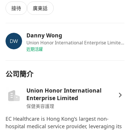
接待
廣東話
Danny Wong
Union Honor International Enterprise Limited
·Se
近期活躍
公司簡介
Union Honor International
Enterprise Limited
保健美容護理
EC Healthcare is Hong Kong's largest non-
hospital medical service provider, leveraging its