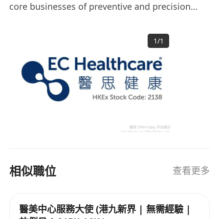
core businesses of preventive and precision
medicine, and committed to developing
medical artificial intelligence by integrating its
1
/
1
multi-disciplinary medical services. The move,
which is supported by the Group’s high-end
branding and quality customer services, is
aimed at offering customers safe and effective
medical services with professionalism. The
Group currently operates 154 clinics/centres,
providing one-stop medical and healthcare
services. The weighted GFA is around 557,000
sq ft.
相似職位
查看更多
醫美中心服務大使 (港九新界 | 無需經驗 |