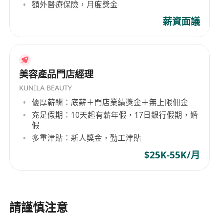
額外醫療保險，月度獎金
薪資面議
美容產品門店經理
KUNILA BEAUTY
優厚薪酬：底薪＋門店業績獎金＋無上限佣金
充足假期：10天起有薪年假，17日銀行假期，婚
假
多重津貼：新人獎金，勤工津貼
$25K-55K/月
請謹慎注意