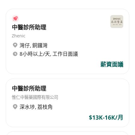
治、痛症管理、以及生育及婦產調理等，致力於滿
牙科保險
足廣大市民的健康需求。 River Cam Medical
在職專業培訓
Group, adhering to its core values of "people-
有薪年假
oriented, striving for excellence, professional
中醫診所助理
育嬰假
team, and caring comprehensively", provides a
Zhenic
full range of traditional Chinese medicine
員工購物優惠
灣仔
,
銅鑼灣
diagnosis and treatment services. The clinics
晉升機會
8小時以上/天, 工作日面議
not only cover the areas of Hong Kong Island,
產假
Kowloon and the New Territories, but also
薪資面議
醫療保險
implement a governance model that integrates
教育程度:
modern enterprise management with Chinese
學士 (優先考慮)
and Western cultures, aiming to improve
中醫診所助理
執照/認證:
service efficiency and quality and ensure
惟仁中醫藥國際有限公司
中醫執業資格 (必要條件)
reliable medical and health care services for the
深水埗
,
荔枝角
Work Location: 親身到場
public. The main service items include TCM
$13K-16K/月
diagnosis and treatment, pain management, as
well as fertility and obstetrics and gynecology
conditioning, dedicated to meeting the health