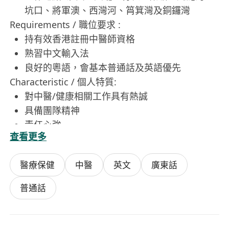
坑口、將軍澳、西灣河、筲箕灣及銅鑼灣
Requirements / 職位要求 :
持有效香港註冊中醫師資格
熟習中文輸入法
良好的粵語，會基本普通話及英語優先
Characteristic / 個人特質:
對中醫/健康相關工作具有熱誠
具備團隊精神
責任心強
查看更多
細心和耐心
積極主動學習
醫療保健
中醫
英文
廣東話
良好的溝通能力
What We Offer / 工作待遇 :
普通話
豐厚底薪另加佣金、香港法定公眾假期休息、每
星期工作五天，須輪休
有薪年假12天