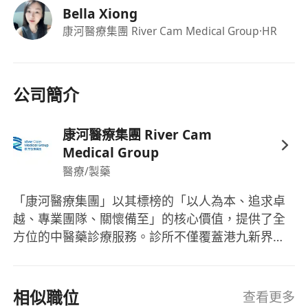
Bella Xiong
婚假、產假、侍產假、恩恤假等
康河醫療集團 River Cam Medical Group
·HR
牙科保健、醫療福利包括身體檢查等
員工購物優惠
良好晉升機會
如有興趣加入康河大家庭，請連同詳細履歷（包括
公司簡介
可到職日期、現職薪金及期望薪金）
更多資訊:
康河醫療集團 River Cam
如欲了解更多康河資訊，可瀏覽：
Medical Group
https://www.rcclinic.com.hk/
醫療/製藥
工作類型: 全職
「康河醫療集團」以其標榜的「以人為本、追求卓
時間：
越、專業團隊、關懷備至」的核心價值，提供了全
日班
方位的中醫藥診療服務。診所不僅覆蓋港九新界地
早班
區，更實施了現代企業管理和中西文化融合的治理
週末
模式，旨在提升服務效率及質量，確保為市民提供
輪更制
可靠的醫療保健服務。主要的服務項目包括中醫診
相似職位
查看更多
福利：