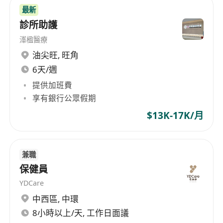
needs of the general public.
最新
診所助護
溄楹醫療
油尖旺
,
旺角
6天/週
提供加班費
享有銀行公眾假期
$13K-17K/月
兼職
保健員
YDCare
中西區
,
中環
8小時以上/天, 工作日面議