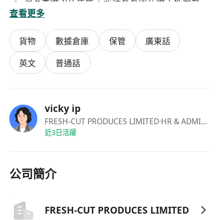
須為香港永久居民，或持有有效在港工作資格
查看更多
（包括高才通、優才通、IANG、受養人簽證或
其他合資格工作許可）
貨物
數據倉庫
保管
廣東話
福利
月薪範圍港幣16,000–20,000元，視乎經驗及表
英文
普通話
現而定
提供加班津貼，按實際超時工時依法計算
工作時間為每日上午8:30至下午5:30，每週工作
vicky ip
六天（星期一至六）
FRESH-CUT PRODUCES LIMITED
·HR & ADMIN supervisor
近3日活躍
公司簡介
FRESH-CUT PRODUCES LIMITED