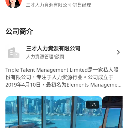
三才人力資源有限公司
·销售经理
公司簡介
三才人力資源有限公司
人力資源管理/顧問
Triple Talent Management Limited是一家私人股
份有限公司，专注于人力资源行业。公司成立于
2019年4月10日，最初名为Elements Management
（HK） Company Limited，后改名为三才管理
（香港）有限公司，再于2023年5月31日改名为
1
/
3
Triple Talent Management Limited。 Triple
Talent Management Limited is a private limited
company specializing in the human resources