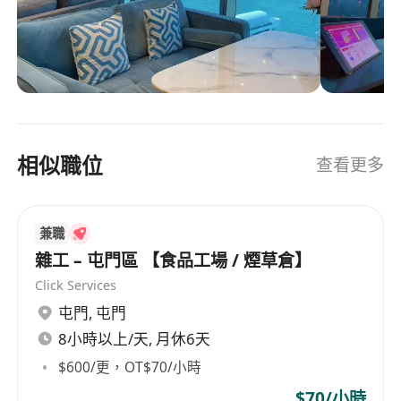
industry. The company was established on April
10, 2019, initially named Elements Management
(HK) Company Limited, later renamed to Sancai
Management (Hong Kong) Limited, and finally
changed its name to Triple Talent Management
Limited on May 31, 2023.
相似職位
查看更多
兼職
雜工 – 屯門區 【食品工場 / 煙草倉】
Click Services
屯門
,
屯門
8小時以上/天, 月休6天
$600/更，OT$70/小時
$70/小時