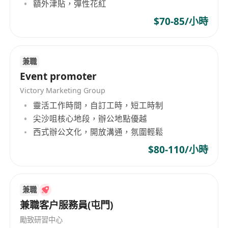
身心健康，可適應站立作業、輕量搬運（單次不
額外津貼，彈性花紅
超過15公斤）及開放式零售環境中的多工協作節
$70-85/小時
奏
態度積極、守時可靠，願意配合排班安排（實際
班次可商議）
兼職
Event promoter
福利
Victory Marketing Group
時薪範圍為港幣50至60元，按實際出勤小時計
靈活工作時間，自訂工時，短工時制
算，每月準時發放薪金
尖沙咀核心地段，辦公地點優越
提供在職培訓，涵蓋產品知識、收銀操作、顧客
西式辦公文化，開放溝通，氛圍輕鬆
服務技巧及安全衛生守則
$80-110/小時
享有員工購物折購優惠
兼職
兼職客户服務員(屯門)
勵致研習中心