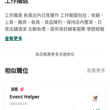
工作描述
工作職責 負責店內日常運作 工作範圍包括：收銀、
上貨、搬貨、執貨、貨品陳列、保持店內整潔、日
常店舖清潔 主動有禮，提供良好顧客服務 學歷經驗
不拘，良好粵語溝通，能讀寫中文 在職培訓，良好
查看更多
晉升機會 銷售奬金、顧客服務奬金、員工購物折購
優惠
為您推薦更多合適崗位
崗位內容
負責店內日常營運事務，包括顧客接待、收銀結
相似職位
帳及交易記錄處理，確保每宗銷售準確無誤
查看更多
執行貨品上架、補貨、理貨及陳列工作，依據銷
售表現與季節需求調整貨架佈局，提升商品可見
兼職
度與銷售轉化率
Event Helper
定期整理倉儲及後場區域，協助搬運貨物（含紙
DAEDALUS
箱及標準貨籃），並按規範完成入倉登記與庫存