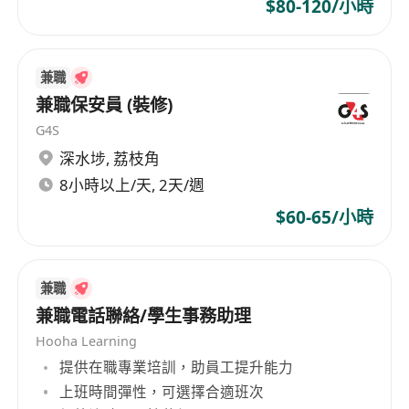
$80-120/小時
初步核對
持續維持店鋪整體環境整潔，包括地面清掃、玻
璃擦拭、垃圾桶清理及公共區域消毒，落實日常
兼職
清潔檢查表要求
兼職保安員 (裝修)
主動觀察顧客需求，提供友善、專業且具同理心
G4S
的服務，妥善處理簡單查詢與基本投訴，必要時
向上級反映異常狀況
深水埗
,
荔枝角
8小時以上/天, 2天/週
工作要求
$60-65/小時
年滿18歲，持有效香港身份證明文件，符合合法
在港工作資格
能以流利粵語進行口語溝通，具基本普通話聽說
兼職
能力；能閱讀及書寫常用中文，理解標示、價簽
兼職電話聯絡/學生事務助理
與內部通知內容
Hooha Learning
具備基本數理能力與責任感，能獨立操作電子收
提供在職專業培訓，助員工提升能力
銀系統，並遵守現金管理及票據保管流程
上班時間彈性，可選擇合適班次