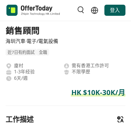
登入
銷售頋問
海圳汽車·電子/電氣設備
近7日有約面試
全職
廈村
需有香港工作許可
1-3年经验
不限學歷
6天/週
HK $10K-30K/月
工作描述