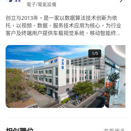
電子/電氣設備
创立与2013年，是一家以数据算法技术创新为依
托，以视频、数据、服务技术应用为核心，为行业
客户及终端用户提供车载视觉系统、移动智能终
端、大数据服务的现代化高新技术企业。未来的海
圳将延续自主创新之路，致力于智慧出行、智慧交
1
/
5
通、智慧城市领域，通过视频算法、人工智能、AI
大数据服务的深度开发持续创新，为行业赋能提供
高效稳定的一站式解决方案；为消费者提供便捷、
安全、智能的高科技产品。