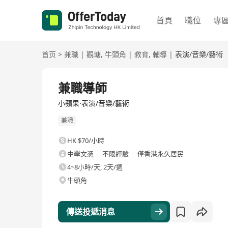
首頁
職位
專
首页
>
兼職
|
觀塘
,
牛頭角
|
教育
,
輔導
|
表演/音樂/藝術
兼職導師
小蘋果·表演/音樂/藝術
兼職
HK $70/小時
中學文憑
不限經驗
僅香港永久居民
4~8小時/天, 2天/週
牛頭角
傳送投遞消息