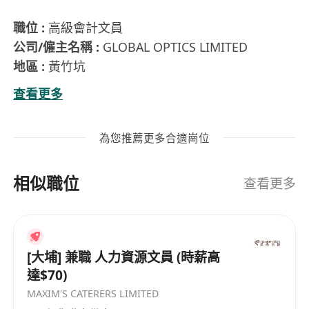
職位 :
高級會計文員
公司/僱主名稱 :
GLOBAL OPTICS LIMITED
地區 :
黃竹坑
行業 :
PROPERTY INVESTMENT
查看更多
職責 :
負責處理完整的簿記; 處理借貸通知單/催繳
通知/收據; 處理日常支票登記和存款安排; 準備零用
為您推薦更多合適崗位
錢憑證和報銷(具3年或以上相關工作經驗)
資歷 :
中七程度; 3年經驗; 良好粵語; 一般普通話; 良
相似職位
好英語; 略懂讀寫中文; 略懂讀寫英文; 懂MS Word;
查看更多
懂MS Excel; 持有LCC高級證書; 懂全盤會計; 懂
FlexAccount; 可即時上班優先; 熟悉FlexAccount和
FION優先; 5 passes in HKCEE / HKDSE或相等的資
[大埔] 兼職 人力資源文員 (時薪高
格(包括英文)
達$70)
MAXIM'S CATERERS LIMITED