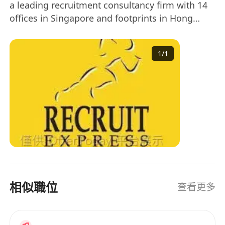
a leading recruitment consultancy firm with 14
offices in Singapore and footprints in Hong
Kong, Kuala Lumpur and Taipei. 2017 is a
significant year for us as we get listed on the
1
/
1
Singapore Stock Exchange.
相似職位
查看更多