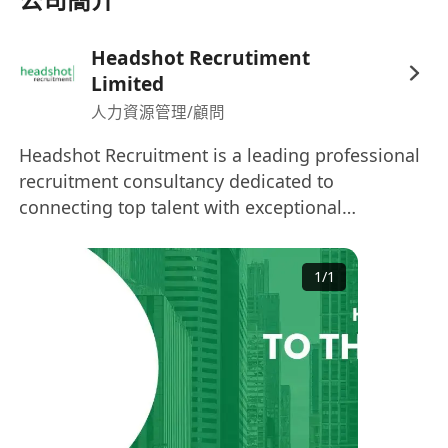
Headshot Recrutiment
Limited
人力資源管理/顧問
Headshot Recruitment is a leading professional
recruitment consultancy dedicated to
connecting top talent with exceptional
opportunities since 2017. ​Our Markets: We
operate across Hong Kong, Macau, China,
1
/
1
Singapore, Malaysia, Thailand, and the UK. ​Our
Philosophy: At Headshot Recruitment, we
believe in the value of talent. This principle has
been the foundation of our enduring leadership
in the industry. ​Our Services: We facilitate
successful matches between employers and job
seekers. Our offerings include: ​Advising global