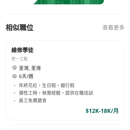
companies on effective candidate sourcing
strategies. Assisting job seekers in finding their
ideal career opportunities.​ ​We are committed to
相似職位
查看更多
excellence in recruitment, ensuring that both
clients and candidates achieve their objectives.
Website: https://www.headshot.com.hk/ Email:
維修學徒
recruit@headshot.com.hk Contact: +852 3905
3380 / +852 6881 1457 Whatsapp Channel:
世一工程
https://whatsapp.com/channel/0029VaoEQ8Z4o
荃灣
,
荃灣
7qNlL9xvF1m LinkedIn:
6天/週
https://www.linkedin.com/company/headshot-
年終花紅，生日假，銀行假
recruitment-limited/?viewAsMember=true
彈性工時，無需經驗，提供在職培訓
Instagram:
員工免費膳食
https://www.instagram.com/headshotrecruitme
$12K-18K/月
nt/