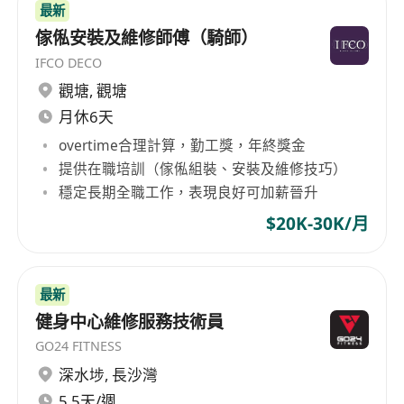
最新
傢俬安裝及維修師傅（騎師）
IFCO DECO
觀塘
,
觀塘
月休6天
overtime合理計算，勤工獎，年終獎金
提供在職培訓（傢俬組裝、安裝及維修技巧）
穩定長期全職工作，表現良好可加薪晉升
$20K-30K/月
最新
健身中心維修服務技術員
GO24 FITNESS
深水埗
,
長沙灣
5.5天/週